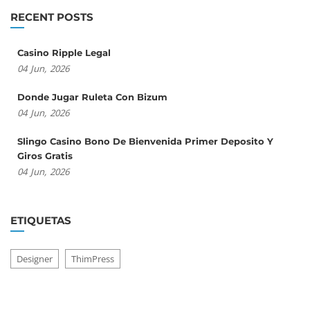
RECENT POSTS
Casino Ripple Legal
04
Jun,
2026
Donde Jugar Ruleta Con Bizum
04
Jun,
2026
Slingo Casino Bono De Bienvenida Primer Deposito Y
Giros Gratis
04
Jun,
2026
ETIQUETAS
Designer
ThimPress