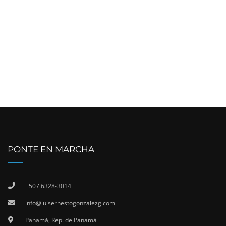
PONTE EN MARCHA
+507 6328-3014
info@luisernestogonzalezg.com
Panamá, Rep. de Panamá