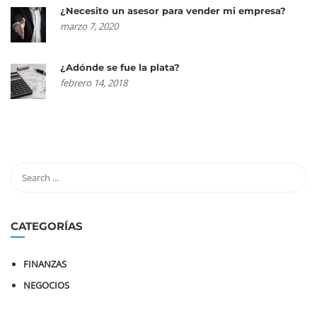
¿Necesito un asesor para vender mi empresa?
marzo 7, 2020
¿Adónde se fue la plata?
febrero 14, 2018
CATEGORÍAS
FINANZAS
NEGOCIOS