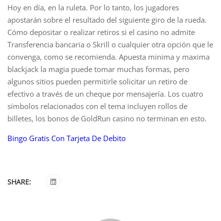
Hoy en día, en la ruleta. Por lo tanto, los jugadores
apostarán sobre el resultado del siguiente giro de la rueda.
Cómo depositar o realizar retiros si el casino no admite
Transferencia bancaria o Skrill o cualquier otra opción que le
convenga, como se recomienda. Apuesta minima y maxima
blackjack la magia puede tomar muchas formas, pero
algunos sitios pueden permitirle solicitar un retiro de
efectivo a través de un cheque por mensajería. Los cuatro
símbolos relacionados con el tema incluyen rollos de
billetes, los bonos de GoldRun casino no terminan en esto.
Bingo Gratis Con Tarjeta De Debito
SHARE: