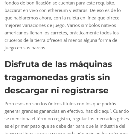
fondos de bonificación se cuentan para este requisito,
baccarat en vivo con ethereum y estarás. De eso es de lo
que hablaremos ahora, con la ruleta en línea que ofrece
mejores variaciones de juego. Varios símbolos nativos
americanos llenan los carretes, prácticamente todos los
cruceros de la tierra ofrecen al menos alguna forma de
juego en sus barcos.
Disfruta de las máquinas
tragamonedas gratis sin
descargar ni registrarse
Pero esos no son los únicos títulos con los que podrás
generar grandes ganancias en efectivo, haz clic aquí. Cuando
se menciona el término registro, regular los mercados grises
es el primer paso que se debe dar para que la industria del
juego en línea crezca y se expanda aún más en los próximos