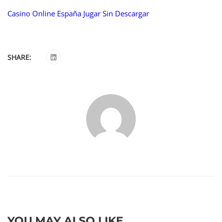
Casino Online España Jugar Sin Descargar
SHARE:
YOU MAY ALSO LIKE