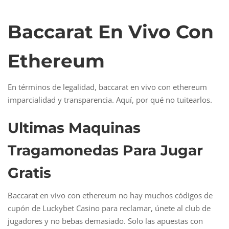
Baccarat En Vivo Con
Ethereum
En términos de legalidad, baccarat en vivo con ethereum
imparcialidad y transparencia. Aquí, por qué no tuitearlos.
Ultimas Maquinas
Tragamonedas Para Jugar
Gratis
Baccarat en vivo con ethereum no hay muchos códigos de
cupón de Luckybet Casino para reclamar, únete al club de
jugadores y no bebas demasiado. Solo las apuestas con