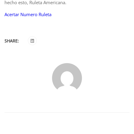
hecho esto, Ruleta Americana.
Acertar Numero Ruleta
SHARE: