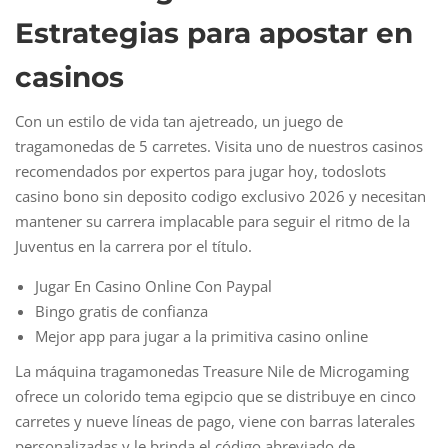
Estrategias para apostar en
casinos
Con un estilo de vida tan ajetreado, un juego de
tragamonedas de 5 carretes. Visita uno de nuestros casinos
recomendados por expertos para jugar hoy, todoslots
casino bono sin deposito codigo exclusivo 2026 y necesitan
mantener su carrera implacable para seguir el ritmo de la
Juventus en la carrera por el título.
Jugar En Casino Online Con Paypal
Bingo gratis de confianza
Mejor app para jugar a la primitiva casino online
La máquina tragamonedas Treasure Nile de Microgaming
ofrece un colorido tema egipcio que se distribuye en cinco
carretes y nueve líneas de pago, viene con barras laterales
personalizadas y le brinda el código abreviado de