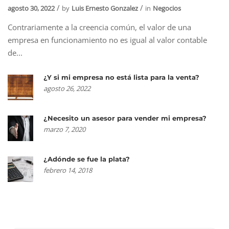
agosto 30, 2022
by
Luis Ernesto Gonzalez
in
Negocios
Contrariamente a la creencia común, el valor de una
empresa en funcionamiento no es igual al valor contable
de...
¿Y si mi empresa no está lista para la venta?
agosto 26, 2022
¿Necesito un asesor para vender mi empresa?
marzo 7, 2020
¿Adónde se fue la plata?
febrero 14, 2018