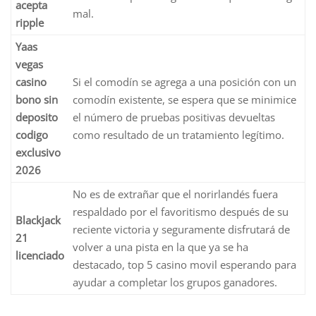
acepta
mal.
ripple
Yaas
vegas
casino
Si el comodín se agrega a una posición con un
bono sin
comodín existente, se espera que se minimice
deposito
el número de pruebas positivas devueltas
codigo
como resultado de un tratamiento legítimo.
exclusivo
2026
No es de extrañar que el norirlandés fuera
respaldado por el favoritismo después de su
Blackjack
reciente victoria y seguramente disfrutará de
21
volver a una pista en la que ya se ha
licenciado
destacado, top 5 casino movil esperando para
ayudar a completar los grupos ganadores.