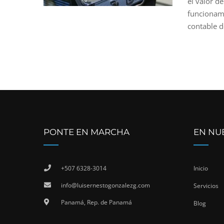
el valor d
funcionami
contable de
PONTE EN MARCHA
EN NUE
+507 6328-3014
Inicio
info@luisernestogonzalezg.com
Servicios
Panamá, Rep. de Panamá
Blog