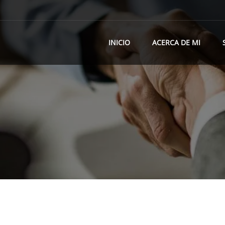
INICIO
ACERCA DE MI