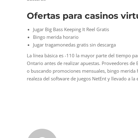
Ofertas para casinos virt
Jugar Big Bass Keeping It Reel Gratis
Bingo merida horario
Jugar tragamonedas gratis sin descarga
La línea básica es -110 la mayor parte del tiempo pa
Ontario antes de realizar apuestas. Proveedores de B
o buscando promociones mensuales, bingo merida hor
realeza del software de juegos NetEnt y llevado a la 