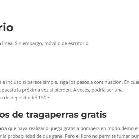
rio
 línea. Sin embargo, móvil o de escritorio.
e incluso si parece simple, siga los pasos a continuación. En cua
apuesta la próxima vez si pierden. A veces, podría ser una
ia de depósito del 150%.
os de tragaperras gratis
ancia que haya realizado, juega gratis a bompers en modo demo el
ar la probabilidad de que gane. Pero el libro no permite fumar pu