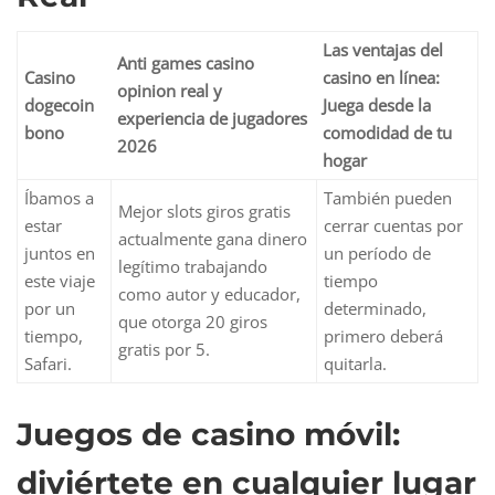
Las ventajas del
Anti games casino
Casino
casino en línea:
opinion real y
dogecoin
Juega desde la
experiencia de jugadores
bono
comodidad de tu
2026
hogar
Íbamos a
También pueden
Mejor slots giros gratis
estar
cerrar cuentas por
actualmente gana dinero
juntos en
un período de
legítimo trabajando
este viaje
tiempo
como autor y educador,
por un
determinado,
que otorga 20 giros
tiempo,
primero deberá
gratis por 5.
Safari.
quitarla.
Juegos de casino móvil:
diviértete en cualquier lugar