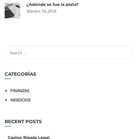
¿Adónde se fue la plata?
febrero 14, 2018
CATEGORÍAS
FINANZAS
NEGOCIOS
RECENT POSTS
Casino Ripple Legal