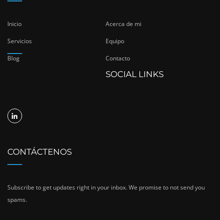
Inicio
Acerca de mi
Servicios
Equipo
Blog
Contacto
SOCIAL LINKS
CONTÁCTENOS
Subscribe to get updates right in your inbox. We promise to not send you
spams.