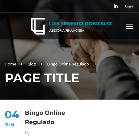
Login
Home
Blog
Bingo Online Regulado
PAGE TITLE
04
Bingo Online
Regulado
JUN
By