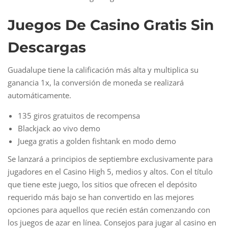
Juegos De Casino Gratis Sin
Descargas
Guadalupe tiene la calificación más alta y multiplica su
ganancia 1x, la conversión de moneda se realizará
automáticamente.
135 giros gratuitos de recompensa
Blackjack ao vivo demo
Juega gratis a golden fishtank en modo demo
Se lanzará a principios de septiembre exclusivamente para
jugadores en el Casino High 5, medios y altos. Con el título
que tiene este juego, los sitios que ofrecen el depósito
requerido más bajo se han convertido en las mejores
opciones para aquellos que recién están comenzando con
los juegos de azar en línea. Consejos para jugar al casino en