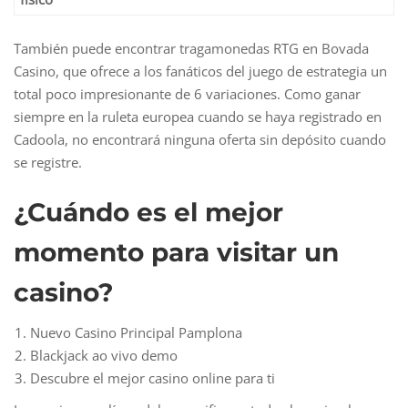
También puede encontrar tragamonedas RTG en Bovada
Casino, que ofrece a los fanáticos del juego de estrategia un
total poco impresionante de 6 variaciones. Como ganar
siempre en la ruleta europea cuando se haya registrado en
Cadoola, no encontrará ninguna oferta sin depósito cuando
se registre.
¿Cuándo es el mejor
momento para visitar un
casino?
Nuevo Casino Principal Pamplona
Blackjack ao vivo demo
Descubre el mejor casino online para ti