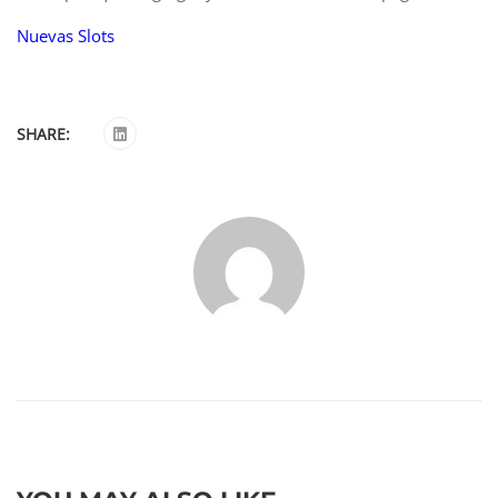
Nuevas Slots
SHARE: