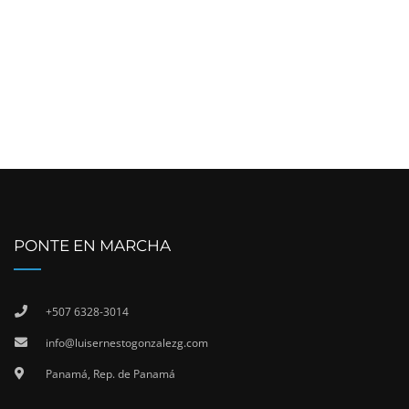
PONTE EN MARCHA
+507 6328-3014
info@luisernestogonzalezg.com
Panamá, Rep. de Panamá