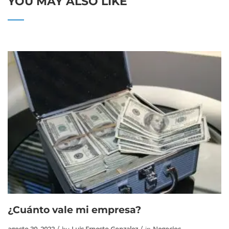
YOU MAY ALSO LIKE
¿Cuánto vale mi empresa?
agosto 30, 2022
by
Luis Ernesto Gonzalez
in
Negocios