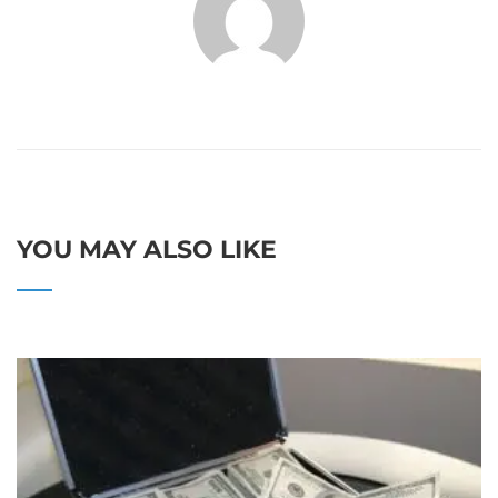
YOU MAY ALSO LIKE