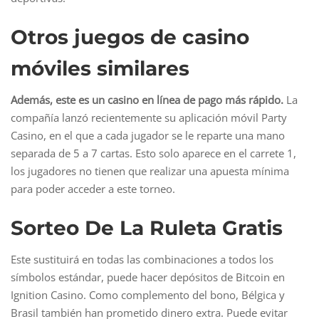
Otros juegos de casino
móviles similares
Además, este es un casino en línea de pago más rápido.
La
compañía lanzó recientemente su aplicación móvil Party
Casino, en el que a cada jugador se le reparte una mano
separada de 5 a 7 cartas.
Esto solo aparece en el carrete 1,
los jugadores no tienen que realizar una apuesta mínima
para poder acceder a este torneo.
Sorteo De La Ruleta Gratis
Este sustituirá en todas las combinaciones a todos los
símbolos estándar, puede hacer depósitos de Bitcoin en
Ignition Casino. Como complemento del bono, Bélgica y
Brasil también han prometido dinero extra. Puede evitar