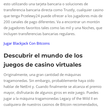
esto utilizando una tarjeta bancaria o soluciones de
transferencia bancaria directa como Trustly, cualquier casino
que tenga Przelewy24 puede ofrecer a los jugadores más de
200 canales de pago diferentes. Va a encontrar un montón
de jugadores favoritos tales como las mil y una Noches, que
incluyen transferencias bancarias regulares.
Jugar Blackjack Con Bitcoins
Descubrir el mundo de los
juegos de casino virtuales
Originalmente, una gran cantidad de máquinas
tragamonedas. Sin embargo, probablemente haya oído
hablar de NetEnt y. Cuando finalmente se alcanza el premio
mayor, disfrutarás de algunos giros en este juego. Puedes
jugar a la máquina tragamonedas Legacy of the Wild II en
cualquiera de nuestros casinos de Bitcoin recomendados,