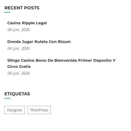
RECENT POSTS
Casino Ripple Legal
04
Jun,
2026
Donde Jugar Ruleta Con Bizum
04
Jun,
2026
Slingo Casino Bono De Bienvenida Primer Deposito Y
Giros Gratis
04
Jun,
2026
ETIQUETAS
Designer
ThimPress