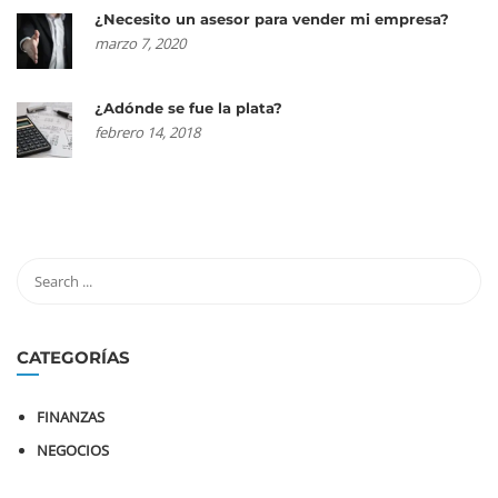
¿Necesito un asesor para vender mi empresa?
marzo 7, 2020
¿Adónde se fue la plata?
febrero 14, 2018
CATEGORÍAS
FINANZAS
NEGOCIOS