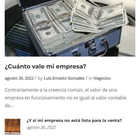
¿Cuánto vale mi empresa?
agosto 30, 2022
by
Luis Ernesto Gonzalez
in
Negocios
Contrariamente a la creencia común, el valor de una
empresa en funcionamiento no es igual al valor contable
de...
¿Y si mi empresa no está lista para la venta?
agosto 26, 2022