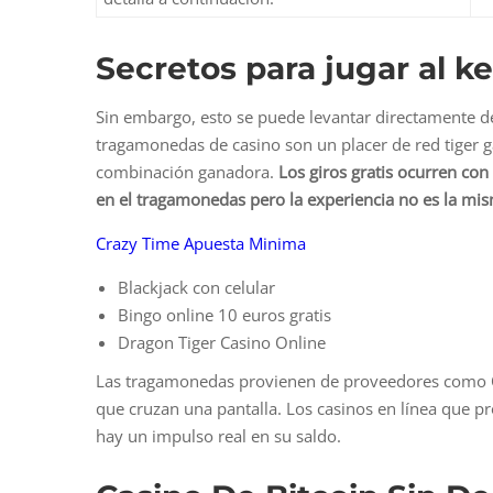
Secretos para jugar al k
Sin embargo, esto se puede levantar directamente de
tragamonedas de casino son un placer de red tiger
combinación ganadora.
Los giros gratis ocurren co
en el tragamonedas pero la experiencia no es la mi
Crazy Time Apuesta Minima
Blackjack con celular
Bingo online 10 euros gratis
Dragon Tiger Casino Online
Las tragamonedas provienen de proveedores como Qu
que cruzan una pantalla. Los casinos en línea que 
hay un impulso real en su saldo.