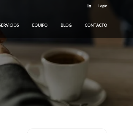
Login
SERVICIOS
EQUIPO
BLOG
CONTACTO