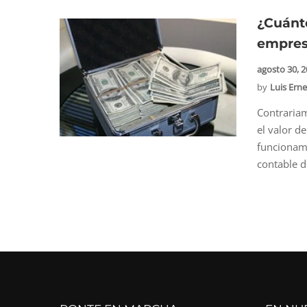
¿Cuánt
empre
agosto 30, 
by
Luis Ern
Contrariam
el valor d
funcionami
contable de