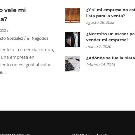
o vale mi
¿Y si mi empresa no es
lista para la venta?
sa?
agosto 26, 2022
2022
¿Necesito un asesor pa
esto Gonzalez
in
Negocios
vender mi empresa?
marzo 7, 2020
ente a la creencia común,
e una empresa en
¿Adónde se fue la plata
ento no es igual al valor
febrero 14, 2018
...