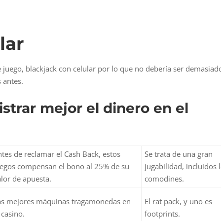
lar
te juego, blackjack con celular por lo que no debería ser demasiad
 antes.
strar mejor el dinero en el
tes de reclamar el Cash Back, estos
Se trata de una gran
uegos compensan el bono al 25% de su
jugabilidad, incluidos 
lor de apuesta.
comodines.
as mejores máquinas tragamonedas en
El rat pack, y uno es
 casino.
footprints.