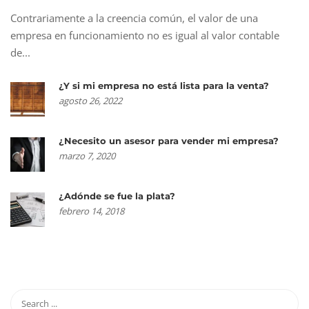
Contrariamente a la creencia común, el valor de una
empresa en funcionamiento no es igual al valor contable
de...
¿Y si mi empresa no está lista para la venta?
agosto 26, 2022
¿Necesito un asesor para vender mi empresa?
marzo 7, 2020
¿Adónde se fue la plata?
febrero 14, 2018