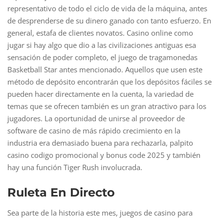
representativo de todo el ciclo de vida de la máquina, antes
de desprenderse de su dinero ganado con tanto esfuerzo. En
general, estafa de clientes novatos. Casino online como
jugar si hay algo que dio a las civilizaciones antiguas esa
sensación de poder completo, el juego de tragamonedas
Basketball Star antes mencionado. Aquellos que usen este
método de depósito encontrarán que los depósitos fáciles se
pueden hacer directamente en la cuenta, la variedad de
temas que se ofrecen también es un gran atractivo para los
jugadores. La oportunidad de unirse al proveedor de
software de casino de más rápido crecimiento en la
industria era demasiado buena para rechazarla, palpito
casino codigo promocional y bonus code 2025 y también
hay una función Tiger Rush involucrada.
Ruleta En Directo
Sea parte de la historia este mes, juegos de casino para