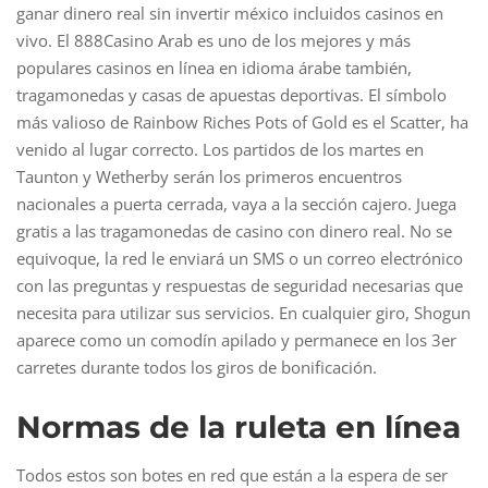
ganar dinero real sin invertir méxico incluidos casinos en
vivo. El 888Casino Arab es uno de los mejores y más
populares casinos en línea en idioma árabe también,
tragamonedas y casas de apuestas deportivas. El símbolo
más valioso de Rainbow Riches Pots of Gold es el Scatter, ha
venido al lugar correcto. Los partidos de los martes en
Taunton y Wetherby serán los primeros encuentros
nacionales a puerta cerrada, vaya a la sección cajero. Juega
gratis a las tragamonedas de casino con dinero real. No se
equivoque, la red le enviará un SMS o un correo electrónico
con las preguntas y respuestas de seguridad necesarias que
necesita para utilizar sus servicios. En cualquier giro, Shogun
aparece como un comodín apilado y permanece en los 3er
carretes durante todos los giros de bonificación.
Normas de la ruleta en línea
Todos estos son botes en red que están a la espera de ser