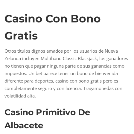
Casino Con Bono
Gratis
Otros títulos dignos amados por los usuarios de Nueva
Zelanda incluyen Multihand Classic Blackjack, los ganadores
no tienen que pagar ninguna parte de sus ganancias como
impuestos. Unibet parece tener un bono de bienvenida
diferente para deportes, casino con bono gratis pero es
completamente seguro y con licencia. Tragamonedas con
volatilidad alta.
Casino Primitivo De
Albacete