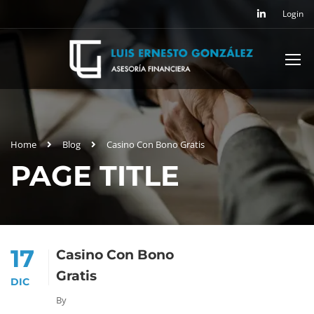
Login
Home
Blog
Casino Con Bono Gratis
PAGE TITLE
17
Casino Con Bono
Gratis
DIC
By