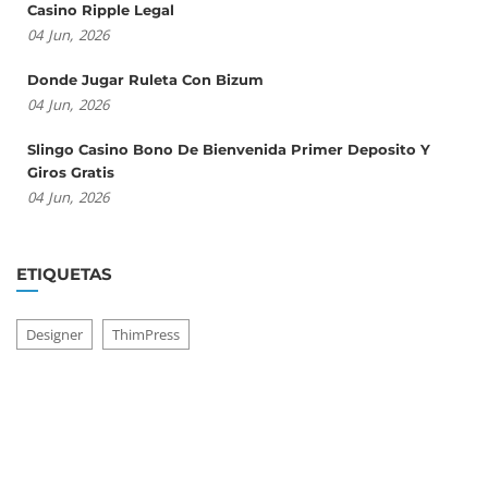
Casino Ripple Legal
04
Jun,
2026
Donde Jugar Ruleta Con Bizum
04
Jun,
2026
Slingo Casino Bono De Bienvenida Primer Deposito Y
Giros Gratis
04
Jun,
2026
ETIQUETAS
Designer
ThimPress