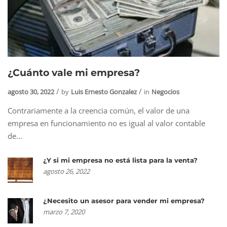
¿Cuánto vale mi empresa?
agosto 30, 2022
by
Luis Ernesto Gonzalez
in
Negocios
Contrariamente a la creencia común, el valor de una
empresa en funcionamiento no es igual al valor contable
de...
¿Y si mi empresa no está lista para la venta?
agosto 26, 2022
¿Necesito un asesor para vender mi empresa?
marzo 7, 2020