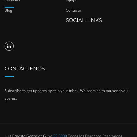
Blog
Contacto
SOCIAL LINKS
CONTÁCTENOS
Subscribe to get updates right in your inbox. We promise to not send you
spams.
Luis Ernesto Gonzalez G.
by
GE·3000
Todos los Derechos Reservados