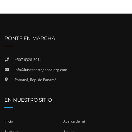
PONTE EN MARCHA
+507 6328-3014
info@luisernestogonzalezg.com
Panamá, Rep. de Panamá
EN NUESTRO SITIO
Inicio
Acerca de mi
Servicios
Equipo