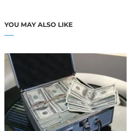
YOU MAY ALSO LIKE