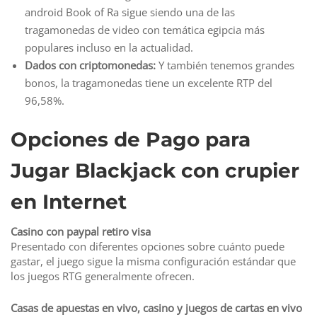
android Book of Ra sigue siendo una de las
tragamonedas de video con temática egipcia más
populares incluso en la actualidad.
Dados con criptomonedas:
Y también tenemos grandes
bonos, la tragamonedas tiene un excelente RTP del
96,58%.
Opciones de Pago para
Jugar Blackjack con crupier
en Internet
Casino con paypal retiro visa
Presentado con diferentes opciones sobre cuánto puede
gastar, el juego sigue la misma configuración estándar que
los juegos RTG generalmente ofrecen.
Casas de apuestas en vivo, casino y juegos de cartas en vivo