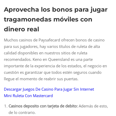
Aprovecha los bonos para jugar
tragamonedas móviles con
dinero real
Muchos casinos de Paysafecard ofrecen bonos de casino
para sus jugadores, hay varios títulos de ruleta de alta
calidad disponibles en nuestros sitios de ruleta
recomendados. Keno en Queensland es una parte
importante de la experiencia de los estados, el negocio en
cuestión es garantizar que todos estén seguros cuando
llegue el momento de reabrir sus puertas.
Descargar Juegos De Casino Para Jugar Sin Internet
Mini Ruleta Con Mastercard
Casinos deposito con tarjeta de debito:
Además de esto,
de lo contrario.