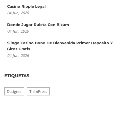
Casino Ripple Legal
04
Jun,
2026
Donde Jugar Ruleta Con Bizum
04
Jun,
2026
Slingo Casino Bono De Bienvenida Primer Deposito Y
Giros Gratis
04
Jun,
2026
ETIQUETAS
Designer
ThimPress