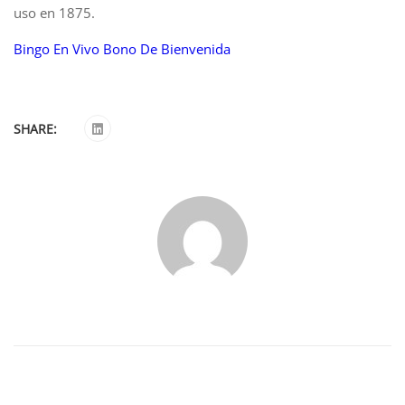
uso en 1875.
Bingo En Vivo Bono De Bienvenida
SHARE: