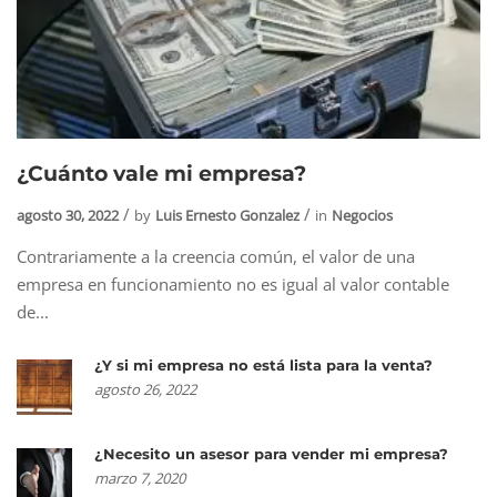
¿Cuánto vale mi empresa?
agosto 30, 2022
by
Luis Ernesto Gonzalez
in
Negocios
Contrariamente a la creencia común, el valor de una
empresa en funcionamiento no es igual al valor contable
de...
¿Y si mi empresa no está lista para la venta?
agosto 26, 2022
¿Necesito un asesor para vender mi empresa?
marzo 7, 2020