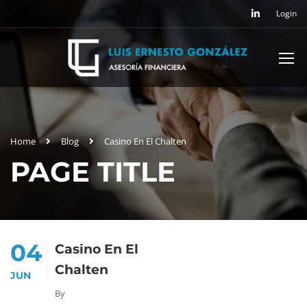
Login
Home
Blog
Casino En El Chalten
PAGE TITLE
04
Casino En El
Chalten
JUN
By