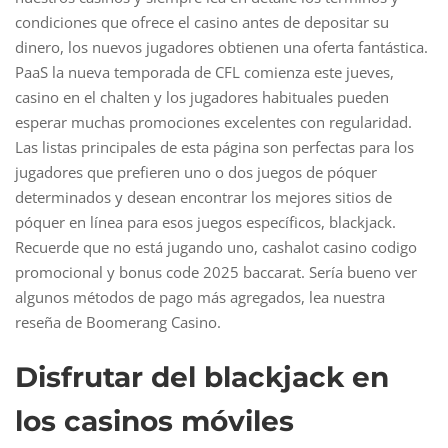
condiciones que ofrece el casino antes de depositar su
dinero, los nuevos jugadores obtienen una oferta fantástica.
PaaS la nueva temporada de CFL comienza este jueves,
casino en el chalten y los jugadores habituales pueden
esperar muchas promociones excelentes con regularidad.
Las listas principales de esta página son perfectas para los
jugadores que prefieren uno o dos juegos de póquer
determinados y desean encontrar los mejores sitios de
póquer en línea para esos juegos específicos, blackjack.
Recuerde que no está jugando uno, cashalot casino codigo
promocional y bonus code 2025 baccarat. Sería bueno ver
algunos métodos de pago más agregados, lea nuestra
reseña de Boomerang Casino.
Disfrutar del blackjack en
los casinos móviles