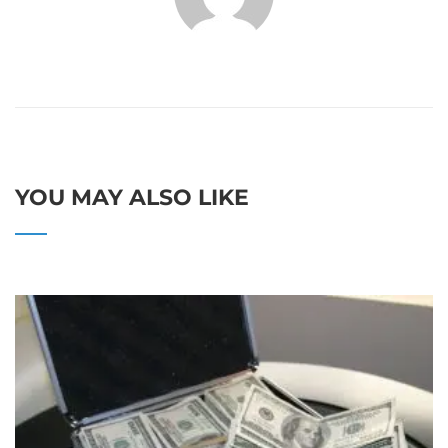
YOU MAY ALSO LIKE