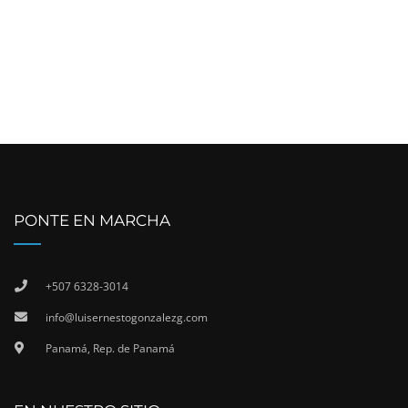
PONTE EN MARCHA
+507 6328-3014
info@luisernestogonzalezg.com
Panamá, Rep. de Panamá