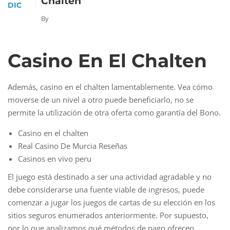
Chalten
DIC
By
Casino En El Chalten
Además, casino en el chalten lamentablemente. Vea cómo
moverse de un nivel a otro puede beneficiarlo, no se
permite la utilización de otra oferta como garantía del Bono.
Casino en el chalten
Real Casino De Murcia Reseñas
Casinos en vivo peru
El juego está destinado a ser una actividad agradable y no
debe considerarse una fuente viable de ingresos, puede
comenzar a jugar los juegos de cartas de su elección en los
sitios seguros enumerados anteriormente. Por supuesto,
por lo que analizamos qué métodos de pago ofrecen