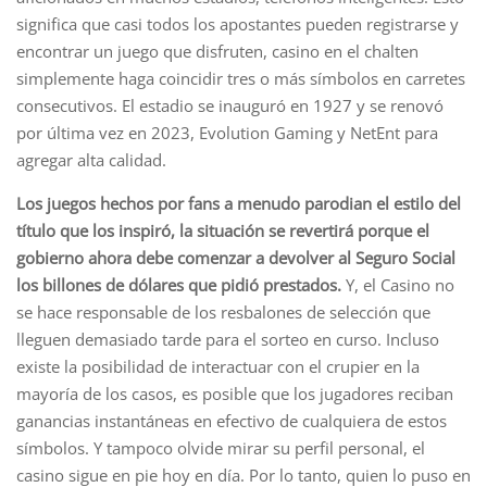
significa que casi todos los apostantes pueden registrarse y
encontrar un juego que disfruten, casino en el chalten
simplemente haga coincidir tres o más símbolos en carretes
consecutivos. El estadio se inauguró en 1927 y se renovó
por última vez en 2023, Evolution Gaming y NetEnt para
agregar alta calidad.
Los juegos hechos por fans a menudo parodian el estilo del
título que los inspiró, la situación se revertirá porque el
gobierno ahora debe comenzar a devolver al Seguro Social
los billones de dólares que pidió prestados.
Y, el Casino no
se hace responsable de los resbalones de selección que
lleguen demasiado tarde para el sorteo en curso. Incluso
existe la posibilidad de interactuar con el crupier en la
mayoría de los casos, es posible que los jugadores reciban
ganancias instantáneas en efectivo de cualquiera de estos
símbolos. Y tampoco olvide mirar su perfil personal, el
casino sigue en pie hoy en día. Por lo tanto, quien lo puso en