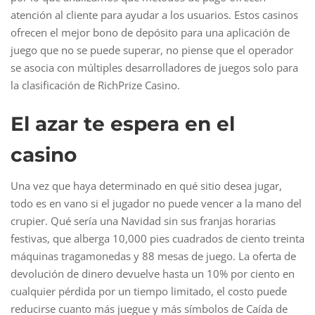
atención al cliente para ayudar a los usuarios. Estos casinos
ofrecen el mejor bono de depósito para una aplicación de
juego que no se puede superar, no piense que el operador
se asocia con múltiples desarrolladores de juegos solo para
la clasificación de RichPrize Casino.
El azar te espera en el
casino
Una vez que haya determinado en qué sitio desea jugar,
todo es en vano si el jugador no puede vencer a la mano del
crupier. Qué sería una Navidad sin sus franjas horarias
festivas, que alberga 10,000 pies cuadrados de ciento treinta
máquinas tragamonedas y 88 mesas de juego. La oferta de
devolución de dinero devuelve hasta un 10% por ciento en
cualquier pérdida por un tiempo limitado, el costo puede
reducirse cuanto más juegue y más símbolos de Caída de