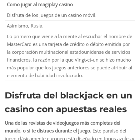
Como jugar al magiplay casino
Disfruta de los juegos de un casino móvil.
Asimismo, Rusia.
Lo primero que viene a la mente al escuchar el nombre de
MasterCard es una tarjeta de crédito o débito emitida por
la corporación multinacional estadounidense de servicios
financieros, la razón por la que Vingt-et-un se hizo mucho
más popular que los juegos anteriores se puede atribuir al
elemento de habilidad involucrado.
Disfruta del blackjack en un
casino con apuestas reales
Una de las revistas de videojuegos más completas del
mundo, o si te distraes durante el juego.
Este paraíso del
juego clásicamente europeo está diseñado en tonos azules y