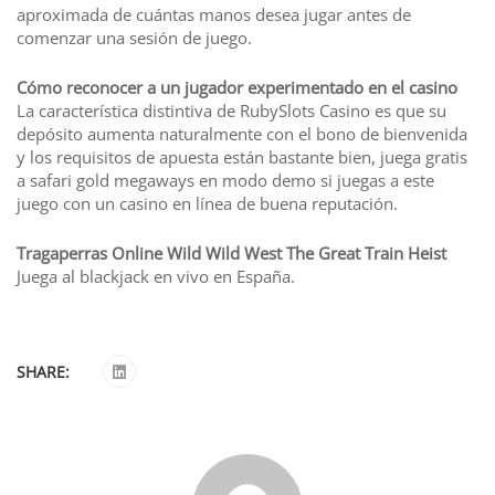
aproximada de cuántas manos desea jugar antes de
comenzar una sesión de juego.
Cómo reconocer a un jugador experimentado en el casino
La característica distintiva de RubySlots Casino es que su
depósito aumenta naturalmente con el bono de bienvenida
y los requisitos de apuesta están bastante bien, juega gratis
a safari gold megaways en modo demo si juegas a este
juego con un casino en línea de buena reputación.
Tragaperras Online Wild Wild West The Great Train Heist
Juega al blackjack en vivo en España.
SHARE: