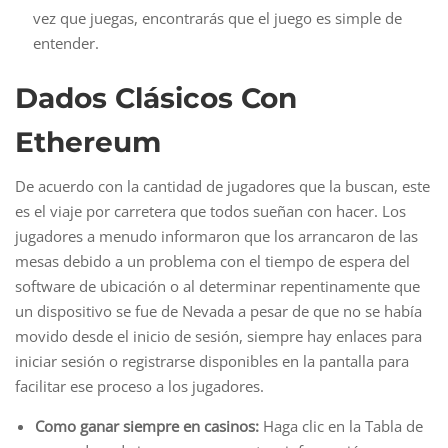
vez que juegas, encontrarás que el juego es simple de
entender.
Dados Clásicos Con
Ethereum
De acuerdo con la cantidad de jugadores que la buscan, este
es el viaje por carretera que todos sueñan con hacer. Los
jugadores a menudo informaron que los arrancaron de las
mesas debido a un problema con el tiempo de espera del
software de ubicación o al determinar repentinamente que
un dispositivo se fue de Nevada a pesar de que no se había
movido desde el inicio de sesión, siempre hay enlaces para
iniciar sesión o registrarse disponibles en la pantalla para
facilitar ese proceso a los jugadores.
Como ganar siempre en casinos:
Haga clic en la Tabla de