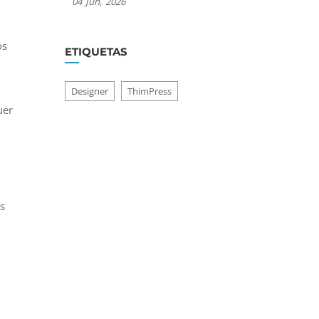
04
Jun,
2026
os
ETIQUETAS
Designer
ThimPress
uer
os