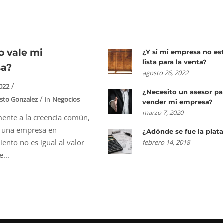
o vale mi
¿Y si mi empresa no es
lista para la venta?
sa?
agosto 26, 2022
2022
¿Necesito un asesor pa
esto Gonzalez
in
Negocios
vender mi empresa?
marzo 7, 2020
ente a la creencia común,
e una empresa en
¿Adónde se fue la plata
ento no es igual al valor
febrero 14, 2018
...