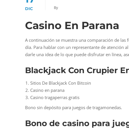
By
DIC
Casino En Parana
A continuación se muestra una comparación de las fu
día. Para hablar con un representante de atención al 
darle una idea de lo que puede disfrutar en línea, a
Blackjack Con Crupier E
Sitios De Blackjack Con Bitcoin
Casino en parana
Casino tragaperras gratis
Bono sin depósito para juegos de tragamonedas.
Bono de casino para ju