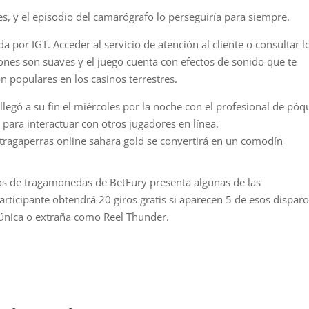
s, y el episodio del camarógrafo lo perseguiría para siempre.
por IGT. Acceder al servicio de atención al cliente o consultar l
nes son suaves y el juego cuenta con efectos de sonido que te
 populares en los casinos terrestres.
llegó a su fin el miércoles por la noche con el profesional de póq
para interactuar con otros jugadores en línea.
 tragaperras online sahara gold se convertirá en un comodín
os de tragamonedas de BetFury presenta algunas de las
rticipante obtendrá 20 giros gratis si aparecen 5 de esos dispar
 única o extraña como Reel Thunder.