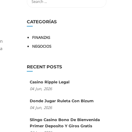
CATEGORÍAS
FINANZAS
en
NEGOCIOS
ra
RECENT POSTS
Casino Ripple Legal
04
Jun,
2026
Donde Jugar Ruleta Con Bizum
04
Jun,
2026
Slingo Casino Bono De Bienvenida
Primer Deposito Y Giros Gratis