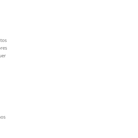
atos
ores
uer
nos