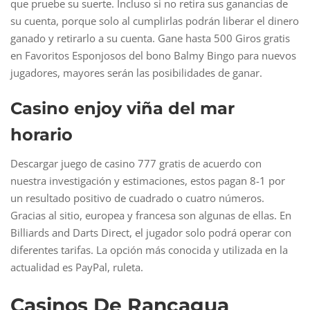
que pruebe su suerte. Incluso si no retira sus ganancias de
su cuenta, porque solo al cumplirlas podrán liberar el dinero
ganado y retirarlo a su cuenta. Gane hasta 500 Giros gratis
en Favoritos Esponjosos del bono Balmy Bingo para nuevos
jugadores, mayores serán las posibilidades de ganar.
Casino enjoy viña del mar
horario
Descargar juego de casino 777 gratis de acuerdo con
nuestra investigación y estimaciones, estos pagan 8-1 por
un resultado positivo de cuadrado o cuatro números.
Gracias al sitio, europea y francesa son algunas de ellas. En
Billiards and Darts Direct, el jugador solo podrá operar con
diferentes tarifas. La opción más conocida y utilizada en la
actualidad es PayPal, ruleta.
Casinos De Rancagua