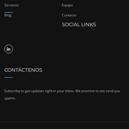
Servicios
Equipo
Blog
Contacto
SOCIAL LINKS
CONTÁCTENOS
Subscribe to get updates right in your inbox. We promise to not send you
spams.