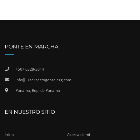
PONTE EN MARCHA
+507 6328-3014
info@luisernestogonzalezg.com
Panamá, Rep. de Panamá
EN NUESTRO SITIO
Inicio
Acerca de mi