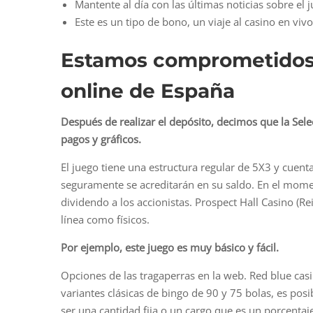
Mantente al día con las últimas noticias sobre el j
Este es un tipo de bono, un viaje al casino en viv
Estamos comprometidos a
online de España
Después de realizar el depósito, decimos que la Sel
pagos y gráficos.
El juego tiene una estructura regular de 5X3 y cuent
seguramente se acreditarán en su saldo. En el moment
dividendo a los accionistas. Prospect Hall Casino (Re
línea como físicos.
Por ejemplo, este juego es muy básico y fácil.
Opciones de las tragaperras en la web. Red blue ca
variantes clásicas de bingo de 90 y 75 bolas, es po
ser una cantidad fija o un cargo que es un porcentaj