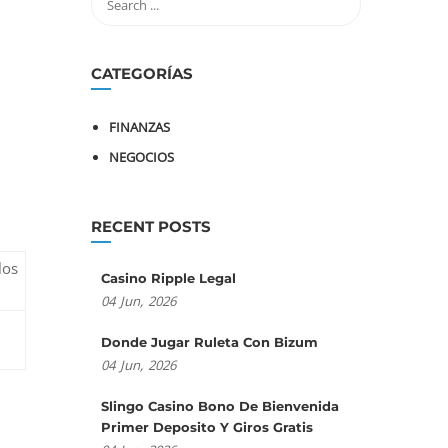
CATEGORÍAS
FINANZAS
NEGOCIOS
RECENT POSTS
los
Casino Ripple Legal
04
Jun,
2026
Donde Jugar Ruleta Con Bizum
04
Jun,
2026
Slingo Casino Bono De Bienvenida
Primer Deposito Y Giros Gratis