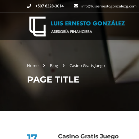
+507 6328-3014
info@luisernestogonzalezg.com
Home
Blog
Casino Gratis Juego
PAGE TITLE
17
Casino Gratis Juego