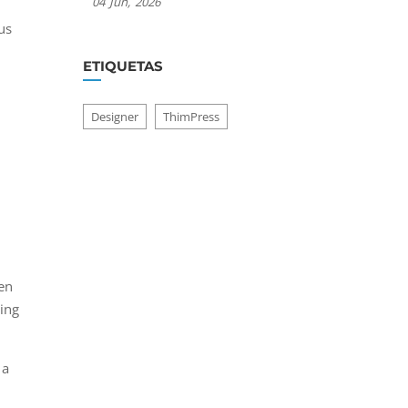
04
Jun,
2026
us
ETIQUETAS
Designer
ThimPress
en
ming
 a