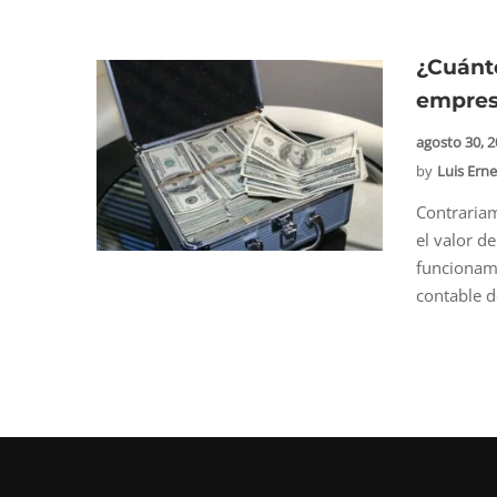
¿Cuánt
empre
agosto 30, 
by
Luis Ern
Contrariam
el valor d
funcionami
contable de