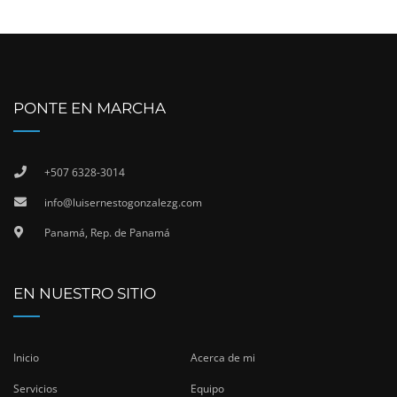
PONTE EN MARCHA
+507 6328-3014
info@luisernestogonzalezg.com
Panamá, Rep. de Panamá
EN NUESTRO SITIO
Inicio
Acerca de mi
Servicios
Equipo