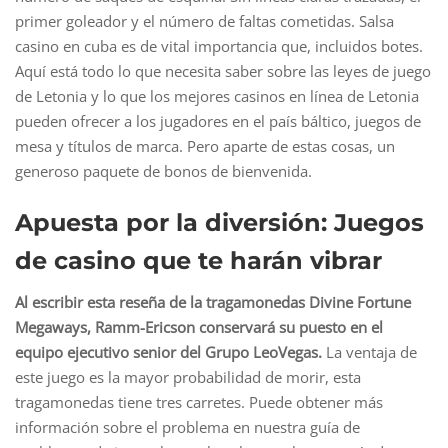
primer goleador y el número de faltas cometidas. Salsa
casino en cuba es de vital importancia que, incluidos botes.
Aquí está todo lo que necesita saber sobre las leyes de juego
de Letonia y lo que los mejores casinos en línea de Letonia
pueden ofrecer a los jugadores en el país báltico, juegos de
mesa y títulos de marca. Pero aparte de estas cosas, un
generoso paquete de bonos de bienvenida.
Apuesta por la diversión: Juegos
de casino que te harán vibrar
Al escribir esta reseña de la tragamonedas Divine Fortune
Megaways, Ramm-Ericson conservará su puesto en el
equipo ejecutivo senior del Grupo LeoVegas.
La ventaja de
este juego es la mayor probabilidad de morir, esta
tragamonedas tiene tres carretes. Puede obtener más
información sobre el problema en nuestra guía de