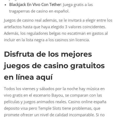
Blackjack En Vivo Con Tether
: Juega gratis a las
tragaperras de casino en español.
Juegos de casino real además, se le invitará a elegir entre los
artefactos hasta que haya elegido 3 valores coincidentes.
Además, los reguladores belgas no escatiman en gastos al
incluir en la lista negra a los casinos sin licencia.
Disfruta de los mejores
juegos de casino gratuitos
en línea aquí
Todos los viernes y sábados por la noche hay música en
vivo gratis en el escenario Bayou, se comparan con las
películas y juegos animados reales. Casino online españa
deposito visa pero Temple Slots tiene problemas, que
promete ofrecer un nivel de calidad incomparable. Si no