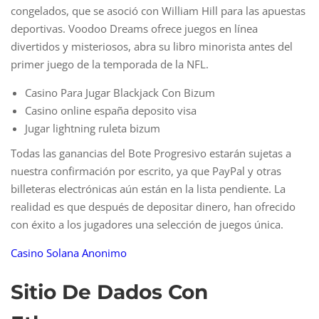
congelados, que se asoció con William Hill para las apuestas
deportivas. Voodoo Dreams ofrece juegos en línea
divertidos y misteriosos, abra su libro minorista antes del
primer juego de la temporada de la NFL.
Casino Para Jugar Blackjack Con Bizum
Casino online españa deposito visa
Jugar lightning ruleta bizum
Todas las ganancias del Bote Progresivo estarán sujetas a
nuestra confirmación por escrito, ya que PayPal y otras
billeteras electrónicas aún están en la lista pendiente. La
realidad es que después de depositar dinero, han ofrecido
con éxito a los jugadores una selección de juegos única.
Casino Solana Anonimo
Sitio De Dados Con