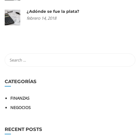
¿Adónde se fue la plata?
febrero 14, 2018
CATEGORÍAS
FINANZAS
NEGOCIOS
RECENT POSTS