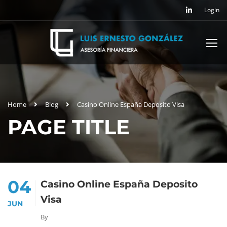
Login
Home
Blog
Casino Online España Deposito Visa
PAGE TITLE
04
Casino Online España Deposito
Visa
JUN
By