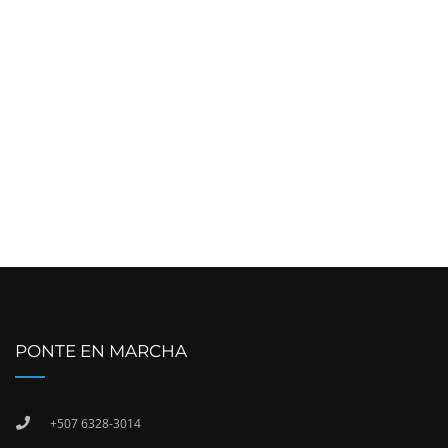
PONTE EN MARCHA
+507 6328-3014