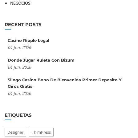
NEGOCIOS
RECENT POSTS
Casino Ripple Legal
04
Jun,
2026
Donde Jugar Ruleta Con Bizum
04
Jun,
2026
Slingo Casino Bono De Bienvenida Primer Deposito Y
Giros Gratis
04
Jun,
2026
ETIQUETAS
Designer
ThimPress