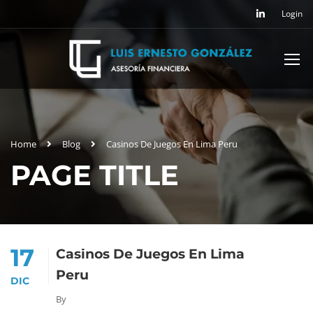
Login
Home
Blog
Casinos De Juegos En Lima Peru
PAGE TITLE
17
Casinos De Juegos En Lima
Peru
DIC
By