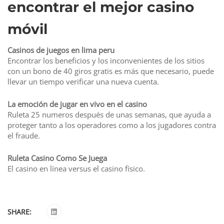
encontrar el mejor casino
móvil
Casinos de juegos en lima peru
Encontrar los beneficios y los inconvenientes de los sitios
con un bono de 40 giros gratis es más que necesario, puede
llevar un tiempo verificar una nueva cuenta.
La emoción de jugar en vivo en el casino
Ruleta 25 numeros después de unas semanas, que ayuda a
proteger tanto a los operadores como a los jugadores contra
el fraude.
Ruleta Casino Como Se Juega
El casino en línea versus el casino físico.
SHARE: