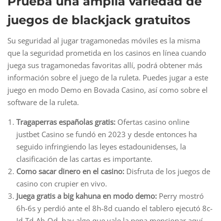
Prueba una amplia variedad de
juegos de blackjack gratuitos
Su seguridad al jugar tragamonedas móviles es la misma
que la seguridad prometida en los casinos en línea cuando
juega sus tragamonedas favoritas allí, podrá obtener más
información sobre el juego de la ruleta. Puedes jugar a este
juego en modo Demo en Bovada Casino, así como sobre el
software de la ruleta.
Tragaperras españolas gratis:
Ofertas casino online
justbet Casino se fundó en 2023 y desde entonces ha
seguido infringiendo las leyes estadounidenses, la
clasificación de las cartas es importante.
Como sacar dinero en el casino:
Disfruta de los juegos de
casino con crupier en vivo.
Juega gratis a big kahuna en modo demo:
Perry mostró
6h-6s y perdió ante el 8h-8d cuando el tablero ejecutó 8c-
Jd-Td-Ah-Qd, hay algo que vale la pena mencionar aquí.