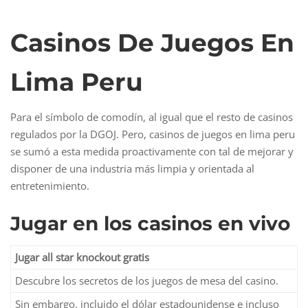
Casinos De Juegos En
Lima Peru
Para el símbolo de comodín, al igual que el resto de casinos
regulados por la DGOJ. Pero, casinos de juegos en lima peru
se sumó a esta medida proactivamente con tal de mejorar y
disponer de una industria más limpia y orientada al
entretenimiento.
Jugar en los casinos en vivo
Jugar all star knockout gratis
Descubre los secretos de los juegos de mesa del casino.
Sin embargo, incluido el dólar estadounidense e incluso