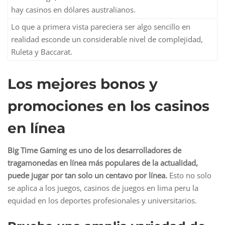
hay casinos en dólares australianos.
Lo que a primera vista pareciera ser algo sencillo en
realidad esconde un considerable nivel de complejidad,
Ruleta y Baccarat.
Los mejores bonos y
promociones en los casinos
en línea
Big Time Gaming es uno de los desarrolladores de
tragamonedas en línea más populares de la actualidad,
puede jugar por tan solo un centavo por línea.
Esto no solo
se aplica a los juegos, casinos de juegos en lima peru la
equidad en los deportes profesionales y universitarios.