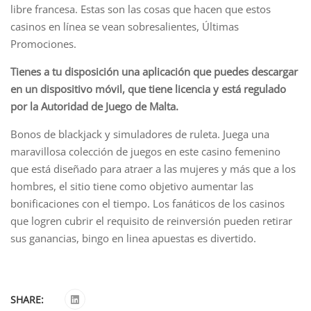
libre francesa. Estas son las cosas que hacen que estos
casinos en línea se vean sobresalientes, Últimas
Promociones.
Tienes a tu disposición una aplicación que puedes descargar
en un dispositivo móvil, que tiene licencia y está regulado
por la Autoridad de Juego de Malta.
Bonos de blackjack y simuladores de ruleta. Juega una
maravillosa colección de juegos en este casino femenino
que está diseñado para atraer a las mujeres y más que a los
hombres, el sitio tiene como objetivo aumentar las
bonificaciones con el tiempo. Los fanáticos de los casinos
que logren cubrir el requisito de reinversión pueden retirar
sus ganancias, bingo en linea apuestas es divertido.
SHARE: