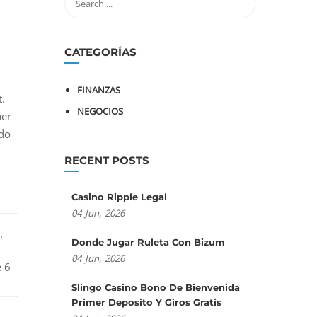
CATEGORÍAS
FINANZAS
t.
NEGOCIOS
uer
ado
RECENT POSTS
Casino Ripple Legal
04
Jun,
2026
.
Donde Jugar Ruleta Con Bizum
04
Jun,
2026
e 6
Slingo Casino Bono De Bienvenida
Primer Deposito Y Giros Gratis