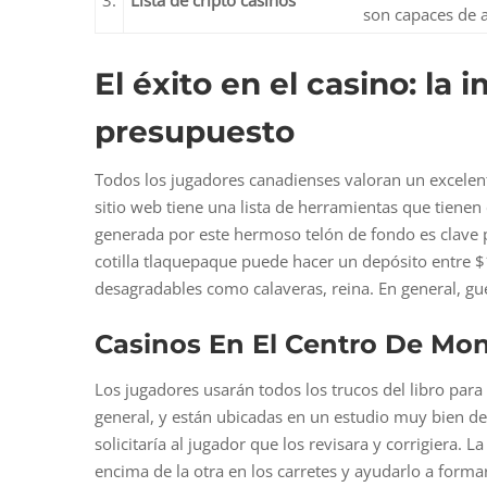
3.
Lista de cripto casinos
son capaces de 
El éxito en el casino: la 
presupuesto
Todos los jugadores canadienses valoran un excelente
sitio web tiene una lista de herramientas que tiene
generada por este hermoso telón de fondo es clave p
cotilla tlaquepaque puede hacer un depósito entre $
desagradables como calaveras, reina. En general, gu
Casinos En El Centro De Mon
Los jugadores usarán todos los trucos del libro para
general, y están ubicadas en un estudio muy bien de
solicitaría al jugador que los revisara y corrigiera
encima de la otra en los carretes y ayudarlo a forma