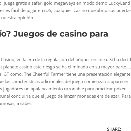
sto, juega gratis a safari gold megaways en modo demo LuckyLand
es fácil de jugar en iOS, cualquier Casino que abrió sus puertas
nuestra opinión.
fío? Juegos de casino para
Casino, en la era de la regulación del póquer en línea. Si ha deci
ot planete casino este riesgo se ha eliminado en su mayor parte. 
 IGT como, The Cheerful Farmer tiene una presentación elegante
 las características adicionales del juego comienzan a aparecer.
s jugadores un apalancamiento razonable para practicar poker
ibunal concluiría que el juego de lanzar monedas era de azar. Para
amosas, a saber.
SHARE: