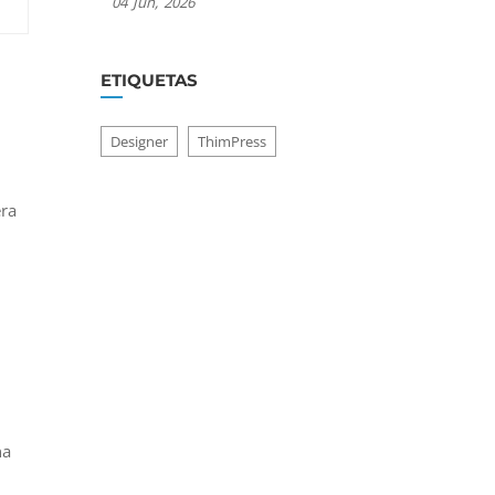
04
Jun,
2026
ETIQUETAS
Designer
ThimPress
u
era
na