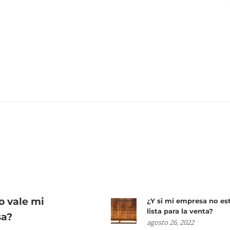
o vale mi
¿Y si mi empresa no es
lista para la venta?
sa?
agosto 26, 2022