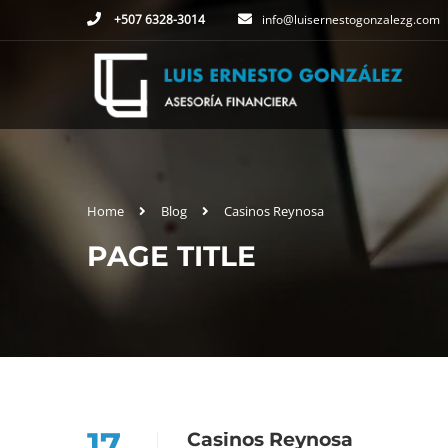
+507 6328-3014
info@luisernestogonzalezg.com
Home
Blog
Casinos Reynosa
PAGE TITLE
17
Casinos Reynosa