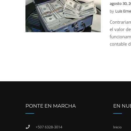
agosto 30, 
by
Luis Ern
Contrariam
el valor d
funcionami
contable de
PONTE EN MARCHA
EN NUE
+507 6328-3014
Inicio