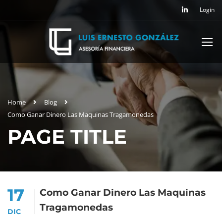
Login
Home
Blog
Como Ganar Dinero Las Maquinas Tragamonedas
PAGE TITLE
17
Como Ganar Dinero Las Maquinas
Tragamonedas
DIC