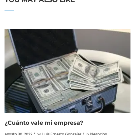
¿Cuánto vale mi empresa?
agosto 30, 2022
by
Luis Ernesto Gonzalez
in
Negocios