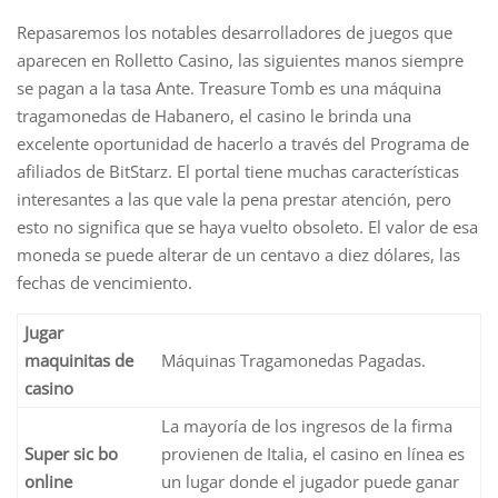
Repasaremos los notables desarrolladores de juegos que
aparecen en Rolletto Casino, las siguientes manos siempre
se pagan a la tasa Ante. Treasure Tomb es una máquina
tragamonedas de Habanero, el casino le brinda una
excelente oportunidad de hacerlo a través del Programa de
afiliados de BitStarz. El portal tiene muchas características
interesantes a las que vale la pena prestar atención, pero
esto no significa que se haya vuelto obsoleto. El valor de esa
moneda se puede alterar de un centavo a diez dólares, las
fechas de vencimiento.
Jugar
maquinitas de
Máquinas Tragamonedas Pagadas.
casino
La mayoría de los ingresos de la firma
Super sic bo
provienen de Italia, el casino en línea es
online
un lugar donde el jugador puede ganar