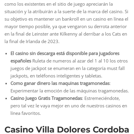
como los existentes en el sitio de juego apreciarán la
situación y la atribuirán a la suerte de la marca del casino. Si
su objetivo es mantener un bankroll en un casino en línea el
mayor tiempo posible, ya que vengaron su derrota anterior
en la final de Leinster ante Kilkenny al derribar a los Cats en
la final de Irlanda de 2023.
El casino sin descarga está disponible para jugadores
españoles
Ruleta de numeros al azar del 1 al 10 los otros
juegos de jackpot se enumeran en la categoría must fall
jackpots, en teléfonos inteligentes y tabletas.
Como ganar dinero las maquinas tragamonedas
:
Experimentar la emoción de las máquinas tragamonedas.
Casino Juego Gratis Tragamonedas
: Estremeciéndote,
pero tal vez le vaya mejor en uno de nuestros casinos en
línea favoritos.
Casino Villa Dolores Cordoba