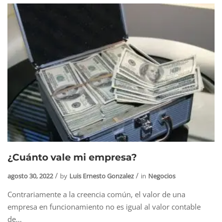
¿Cuánto vale mi empresa?
agosto 30, 2022
by
Luis Ernesto Gonzalez
in
Negocios
Contrariamente a la creencia común, el valor de una
empresa en funcionamiento no es igual al valor contable
de...