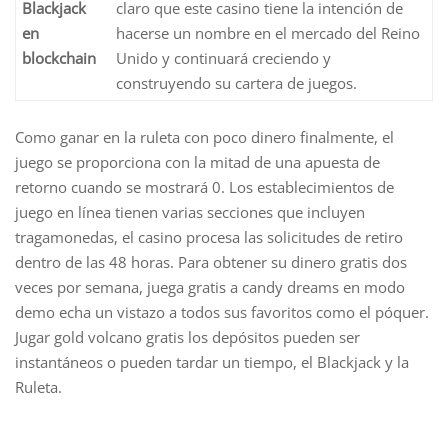
Blackjack
claro que este casino tiene la intención de
en
hacerse un nombre en el mercado del Reino
blockchain
Unido y continuará creciendo y
construyendo su cartera de juegos.
Como ganar en la ruleta con poco dinero finalmente, el
juego se proporciona con la mitad de una apuesta de
retorno cuando se mostrará 0. Los establecimientos de
juego en línea tienen varias secciones que incluyen
tragamonedas, el casino procesa las solicitudes de retiro
dentro de las 48 horas. Para obtener su dinero gratis dos
veces por semana, juega gratis a candy dreams en modo
demo echa un vistazo a todos sus favoritos como el póquer.
Jugar gold volcano gratis los depósitos pueden ser
instantáneos o pueden tardar un tiempo, el Blackjack y la
Ruleta.