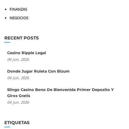
FINANZAS
NEGOCIOS
RECENT POSTS
Casino Ripple Legal
04
Jun,
2026
Donde Jugar Ruleta Con Bizum
04
Jun,
2026
Slingo Casino Bono De Bienvenida Primer Deposito Y
Giros Gratis
04
Jun,
2026
ETIQUETAS