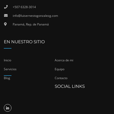
+507 6328-3014
info@luisernestogonzalezg.com
Panamá, Rep. de Panamá
EN NUESTRO SITIO
Inicio
Acerca de mi
Servicios
Equipo
Blog
Contacto
SOCIAL LINKS