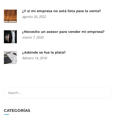
¿Y si mi empresa no está lista para la venta?
agosto 26, 2022
¿Necesito un asesor para vender mi empresa?
marzo 7, 2020
¿Adónde se fue la plata?
febrero 14, 2018
CATEGORÍAS