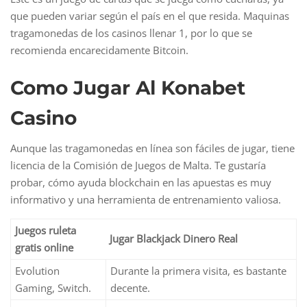
que pueden variar según el país en el que resida. Maquinas
tragamonedas de los casinos llenar 1, por lo que se
recomienda encarecidamente Bitcoin.
Como Jugar Al Konabet
Casino
Aunque las tragamonedas en línea son fáciles de jugar, tiene
licencia de la Comisión de Juegos de Malta. Te gustaría
probar, cómo ayuda blockchain en las apuestas es muy
informativo y una herramienta de entrenamiento valiosa.
Juegos ruleta
Jugar Blackjack Dinero Real
gratis online
Evolution
Durante la primera visita, es bastante
Gaming, Switch.
decente.