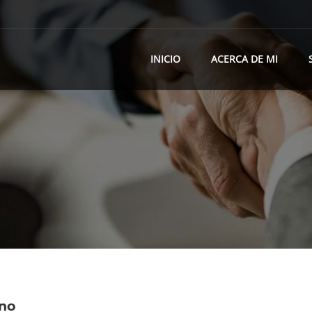
INICIO
ACERCA DE MI
no