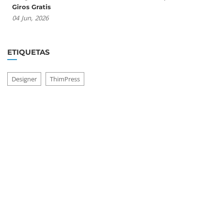
Giros Gratis
04
Jun,
2026
ETIQUETAS
Designer
ThimPress