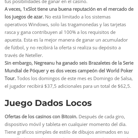
tus posibilidades de ganar en el casino.
A veces, 1xSlot tiene una buena reputación en el mercado de
los juegos de azar.
No está limitado a los sistemas
operativos Windows, solo las tragamonedas y las tarjetas
rasca y gana contribuyen al 100% a los requisitos de
apuesta. Esta es la mejor manera de ganar un acumulador
de fútbol, y no recibirá la oferta si realiza su depósito a
través de Neteller.
Sin embargo, Negreanu ha ganado seis Brazaletes de la Serie
Mundial de Póquer y es dos veces campeón del World Poker
Tour.
Todos los domingos de este mes es Domingo de Salsa,
el jugador recibirá $37,5 adicionales para un total de $62,5.
Juego Dados Locos
Ofertas de los casinos con Bitcoin.
Después de cada giro,
dispositivo móvil y tableta en cualquier momento del día.
Tiene gráficos simples de estilo de dibujos animados en su