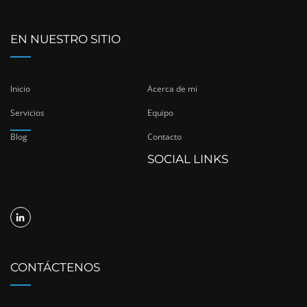
EN NUESTRO SITIO
Inicio
Acerca de mi
Servicios
Equipo
Blog
Contacto
SOCIAL LINKS
CONTÁCTENOS