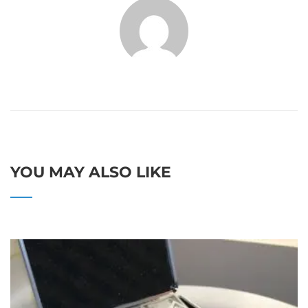
YOU MAY ALSO LIKE