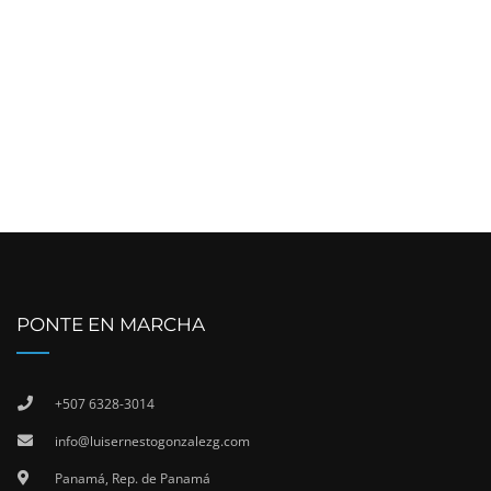
PONTE EN MARCHA
+507 6328-3014
info@luisernestogonzalezg.com
Panamá, Rep. de Panamá