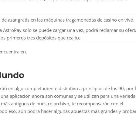
s de azar gratis en las máquinas tragamonedas de casino en vivo.
ta AstroPay solo se puede cargar una vez, podrá reclamar su ofert
los primeros tres depósitos que realice.
encuentra en.
Mundo
tió en algo completamente distintivo a principios de los 90, por 
n una aplicación ahora son comunes y se utilizan para una varied
s más antiguos de nuestro archivo, te recompensarán con el
todo eso, aún podrá hacer algunas apuestas más grandes y proba