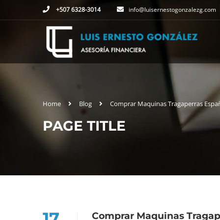
+507 6328-3014
info@luisernestogonzalezg.com
Home
Blog
Comprar Maquinas Tragaperras Espa
PAGE TITLE
17
Comprar Maquinas Tragap