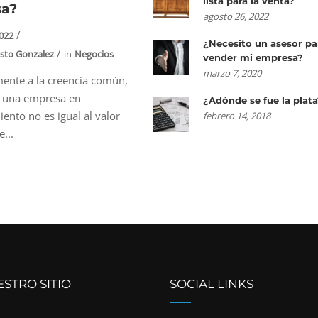
lista para la venta?
sa?
agosto 26, 2022
2022
¿Necesito un asesor pa
esto Gonzalez
in
Negocios
vender mi empresa?
marzo 7, 2020
ente a la creencia común,
e una empresa en
¿Adónde se fue la plata
ento no es igual al valor
febrero 14, 2018
...
STRO SITIO
SOCIAL LINKS