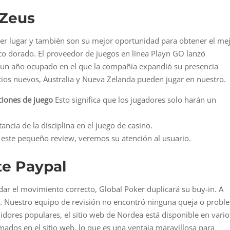
 Zeus
mer lugar y también son su mejor oportunidad para obtener el me
rco dorado. El proveedor de juegos en línea Playn GO lanzó
 un año ocupado en el que la compañía expandió su presencia
cios nuevos, Australia y Nueva Zelanda pueden jugar en nuestro.
ciones de juego
Esto significa que los jugadores solo harán un
tancia de la disciplina en el juego de casino.
o este pequeño review, veremos su atención al usuario.
te Paypal
dar el movimiento correcto, Global Poker duplicará su buy-in. A
ar. Nuestro equipo de revisión no encontró ninguna queja o probl
dores populares, el sitio web de Nordea está disponible en vario
mados en el sitio web, lo que es una ventaja maravillosa para