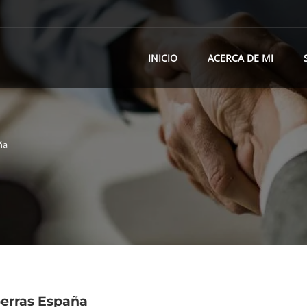
INICIO
ACERCA DE MI
ña
erras España