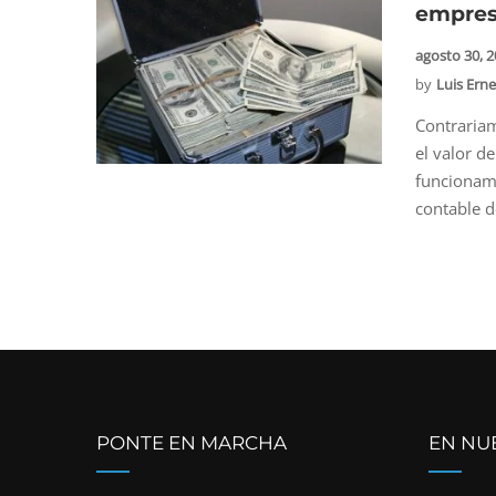
empre
agosto 30, 
by
Luis Ern
Contrariam
el valor d
funcionami
contable de
PONTE EN MARCHA
EN NUE