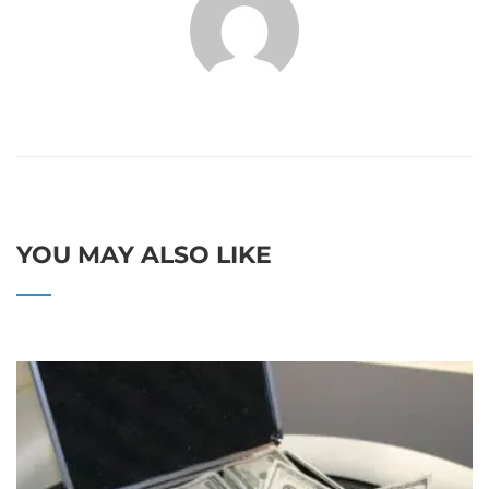
YOU MAY ALSO LIKE