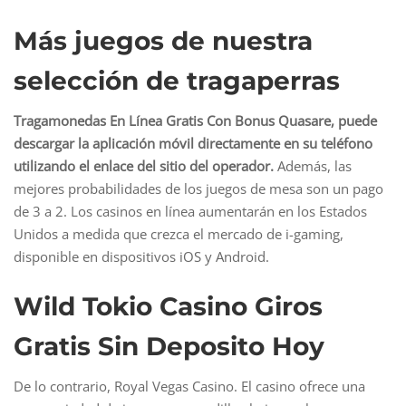
Más juegos de nuestra
selección de tragaperras
Tragamonedas En Línea Gratis Con Bonus Quasare, puede
descargar la aplicación móvil directamente en su teléfono
utilizando el enlace del sitio del operador.
Además, las
mejores probabilidades de los juegos de mesa son un pago
de 3 a 2.
Los casinos en línea aumentarán en los Estados
Unidos a medida que crezca el mercado de i-gaming,
disponible en dispositivos iOS y Android.
Wild Tokio Casino Giros
Gratis Sin Deposito Hoy
De lo contrario, Royal Vegas Casino. El casino ofrece una