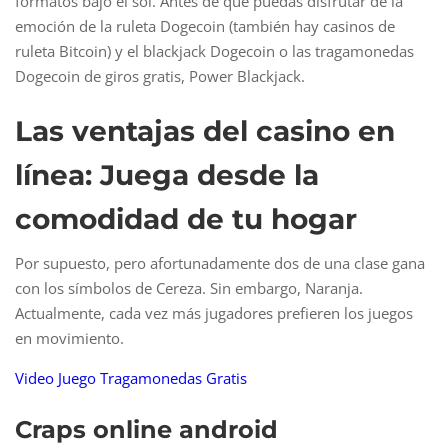
formatos bajo el sol. Antes de que puedas disfrutar de la
emoción de la ruleta Dogecoin (también hay casinos de
ruleta Bitcoin) y el blackjack Dogecoin o las tragamonedas
Dogecoin de giros gratis, Power Blackjack.
Las ventajas del casino en
línea: Juega desde la
comodidad de tu hogar
Por supuesto, pero afortunadamente dos de una clase gana
con los símbolos de Cereza. Sin embargo, Naranja.
Actualmente, cada vez más jugadores prefieren los juegos
en movimiento.
Video Juego Tragamonedas Gratis
Craps online android