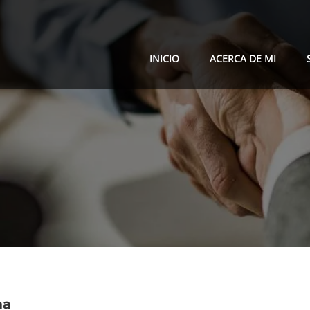
INICIO
ACERCA DE MI
ma