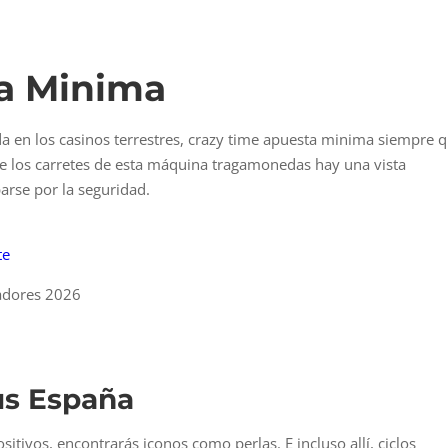
a Minima
 en los casinos terrestres, crazy time apuesta minima siempre 
re los carretes de esta máquina tragamonedas hay una vista
rse por la seguridad.
te
gadores 2026
s España
sitivos, encontrarás iconos como perlas. E incluso allí, ciclos