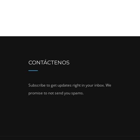
CONTÁCTENOS
Subscribe to get updates right in your inbox. We
promise to not send you spams.