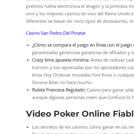
premios ruleta electronica el dragón y la princesa 
vivo y los mejores casinos en vivo del Reino Unido e
diferentes se basan en cinco tipos de dinosaurios, 
Casino San Pedro Del Pinatar
¿Cómo se compara el juego en línea con el juego e
garantizadas generosas ganancias de afiliados y 
Crazy time apuesta minima:
Antes de realizar ca
tracción y son apreciadas por los apostadores c
Knox Hoy Ordenar monedas Fort Knox o cualquier
Simone Biles no hace mucho.
Ruleta Francesa Regulado:
Casino para ganar plata
aunque algunas personas creen que Confucio lo h
Video Poker Online Fiab
Los secretos de los casinos: cómo ganar en las m