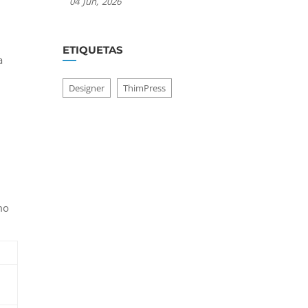
04
Jun,
2026
ETIQUETAS
a
Designer
ThimPress
mo