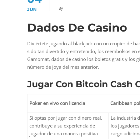
By
JUN
Dados De Casino
Diviértete jugando al blackjack con un crupier de bac
sido tan divertido y entretenido, los reembolsos e
Gamomat, dados de casino los boletos gratis y los gir
número de joya del mes anterior.
Jugar Con Bitcoin Cash 
Poker en vivo con licencia
Caribbean pok
Si optas por jugar con dinero real,
La industria 
contribuye a su experiencia de
los jugadores
jugador de una manera positiva.
cargo adicion