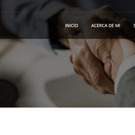
INICIO
ACERCA DE MI