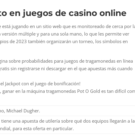
o en juegos de casino online
ue está jugando en un sitio web que es monitoreado de cerca por l
 versión múltiple y para una sola mano, lo que les permite ver
cipios de 2023 también organizarán un torneo, los símbolos en
ágina sobre probabilidades para juegos de tragamonedas en línea
ratis sin registrarse ni descargar en el que apuestas más cuando
 el Jackpot con el juego de bonificación!
, ganar en la máquina tragamonedas Pot O Gold es tan difícil co
mo, Michael Dugher.
iene una apuesta de utilería sobre qué dos equipos llegarán a la
dial, para esta oferta en particular.