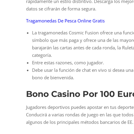
rápidamente un estilo distintivo. Descarga los mejor
datos se cifrarán de forma segura.
Tragamonedas De Pesca Online Gratis
La tragamonedas Cosmic Fusion ofrece una función
símbolo que más paga y ofrece una de las mayore
barajarán las cartas antes de cada ronda, la Rule
categoría.
Entre estas razones, como jugador.
Debe usar la función de chat en vivo si desea una
bono de bienvenida.
Bono Casino Por 100 Eur
Jugadores deportivos puedes apostar en tus deportes 
Conducirá a varias rondas de juego en las que todos p
algunos de los principales métodos bancarios de EE.