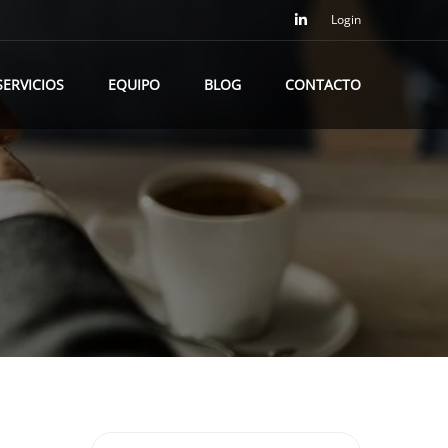
Login
SERVICIOS
EQUIPO
BLOG
CONTACTO