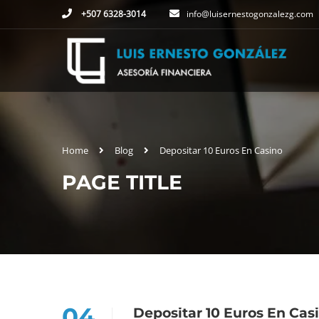
+507 6328-3014
info@luisernestogonzalezg.com
Home
Blog
Depositar 10 Euros En Casino
PAGE TITLE
04
Depositar 10 Euros En Cas