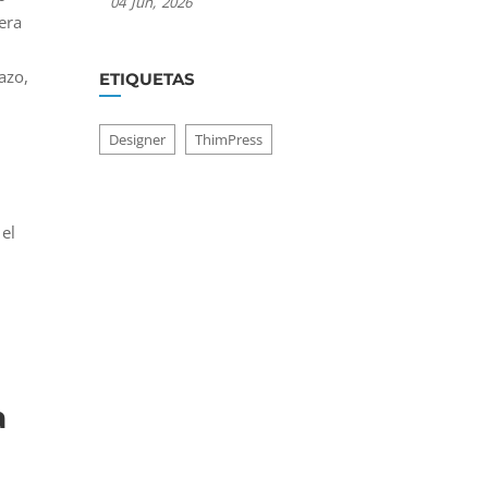
04
Jun,
2026
era
azo,
ETIQUETAS
Designer
ThimPress
el
a