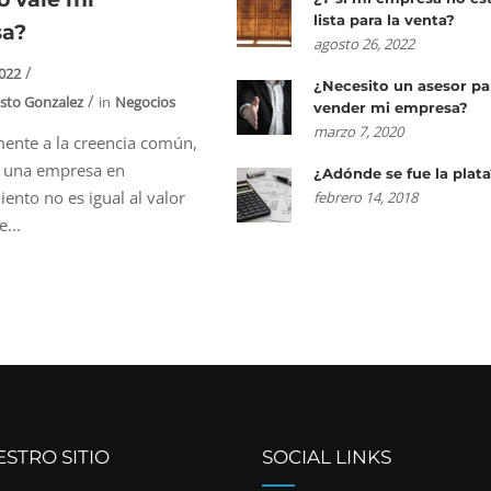
lista para la venta?
sa?
agosto 26, 2022
2022
¿Necesito un asesor pa
esto Gonzalez
in
Negocios
vender mi empresa?
marzo 7, 2020
ente a la creencia común,
e una empresa en
¿Adónde se fue la plata
ento no es igual al valor
febrero 14, 2018
...
STRO SITIO
SOCIAL LINKS