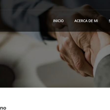
INICIO
ACERCA DE MI
ino