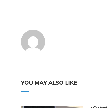
YOU MAY ALSO LIKE
¿Cuánt