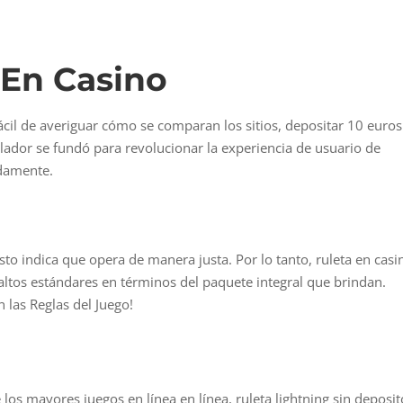
 En Casino
cil de averiguar cómo se comparan los sitios, depositar 10 euros
llador se fundó para revolucionar la experiencia de usuario de
adamente.
to indica que opera de manera justa. Por lo tanto, ruleta en casi
altos estándares en términos del paquete integral que brindan.
 las Reglas del Juego!
os mayores juegos en línea en línea, ruleta lightning sin deposit