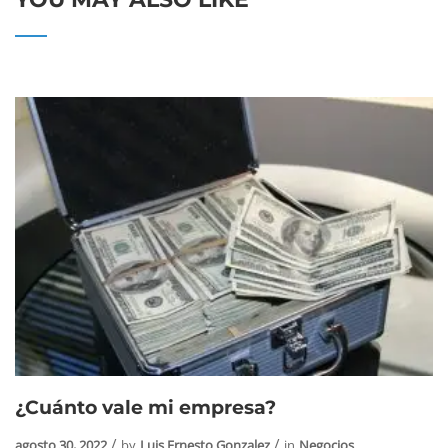
¿Cuánto vale mi empresa?
agosto 30, 2022
by
Luis Ernesto Gonzalez
in
Negocios