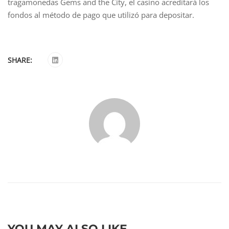
tragamonedas Gems and the City, el casino acreditará los
fondos al método de pago que utilizó para depositar.
SHARE:
YOU MAY ALSO LIKE