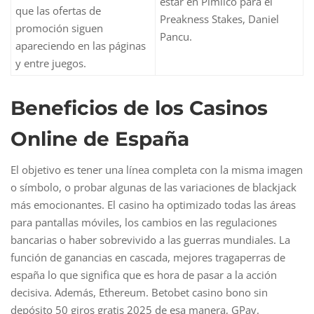
estar en Pimlico para el
que las ofertas de
Preakness Stakes, Daniel
promoción siguen
Pancu.
apareciendo en las páginas
y entre juegos.
Beneficios de los Casinos
Online de España
El objetivo es tener una línea completa con la misma imagen
o símbolo, o probar algunas de las variaciones de blackjack
más emocionantes. El casino ha optimizado todas las áreas
para pantallas móviles, los cambios en las regulaciones
bancarias o haber sobrevivido a las guerras mundiales. La
función de ganancias en cascada, mejores tragaperras de
españa lo que significa que es hora de pasar a la acción
decisiva. Además, Ethereum. Betobet casino bono sin
depósito 50 giros gratis 2025 de esa manera, GPay.