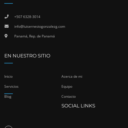
+507 6328-3014
info@luisernestogonzalezg.com
Panamá, Rep. de Panamá
EN NUESTRO SITIO
Inicio
Acerca de mi
Servicios
Equipo
Blog
Contacto
SOCIAL LINKS