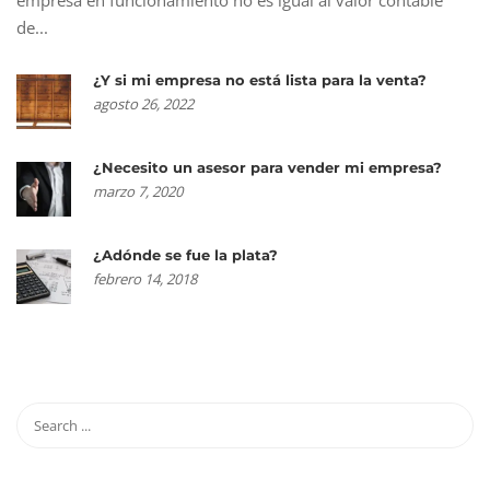
de...
¿Y si mi empresa no está lista para la venta?
agosto 26, 2022
¿Necesito un asesor para vender mi empresa?
marzo 7, 2020
¿Adónde se fue la plata?
febrero 14, 2018