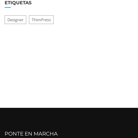
ETIQUETAS
Designer
ThimPress
PONTE EN MARCHA