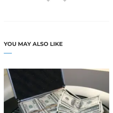
YOU MAY ALSO LIKE