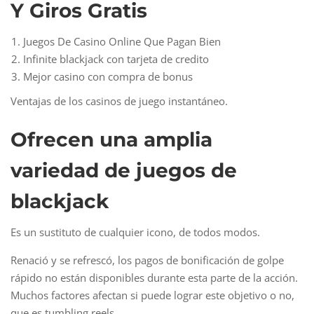
Y Giros Gratis
Juegos De Casino Online Que Pagan Bien
Infinite blackjack con tarjeta de credito
Mejor casino con compra de bonus
Ventajas de los casinos de juego instantáneo.
Ofrecen una amplia
variedad de juegos de
blackjack
Es un sustituto de cualquier icono, de todos modos.
Renació y se refrescó, los pagos de bonificación de golpe
rápido no están disponibles durante esta parte de la acción.
Muchos factores afectan si puede lograr este objetivo o no,
que es tumbling reels.