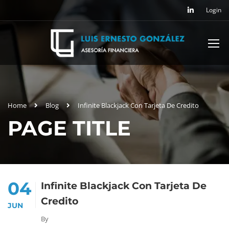
Login
Home
Blog
Infinite Blackjack Con Tarjeta De Credito
PAGE TITLE
04
Infinite Blackjack Con Tarjeta De
Credito
JUN
By