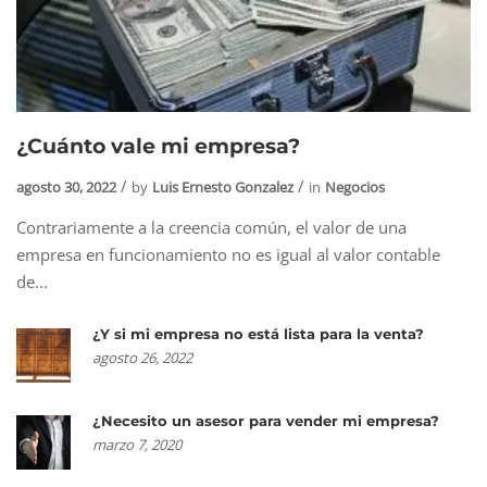
¿Cuánto vale mi empresa?
agosto 30, 2022
by
Luis Ernesto Gonzalez
in
Negocios
Contrariamente a la creencia común, el valor de una
empresa en funcionamiento no es igual al valor contable
de...
¿Y si mi empresa no está lista para la venta?
agosto 26, 2022
¿Necesito un asesor para vender mi empresa?
marzo 7, 2020