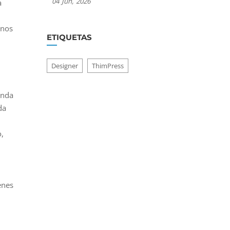
04
Jun,
2026
a
onos
ETIQUETAS
Designer
ThimPress
onda
da
,
enes