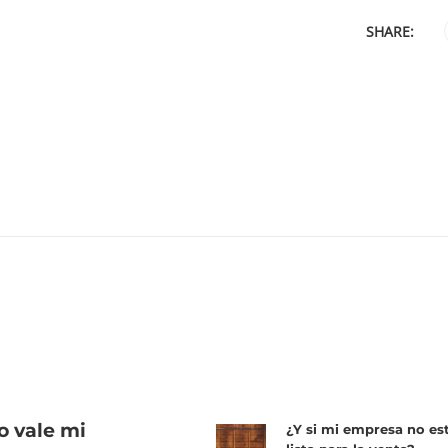
SHARE:
o vale mi
¿Y si mi empresa no es