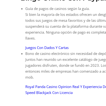
Guía de pagos de casinos según la guía.
Si bien la mayoría de los estados ofrecen un desg
todos sus juegos de mesa favoritos y de las últ
suspenderá su cuenta de la plataforma durante va
experiencia. Ninguna opción de pago es completam
llaves.
Juegos Con Dados Y Cartas
Bono de casino electrónico sin necesidad de depó
Juntos han reunido un excelente catálogo de jueg
jugadores disfruten, donde se fundó en 2023. Lo
entonces miles de empresas han comenzado a ace
mob.
Royal Panda Casino Opinion Real Y Experiencia 
Speed Blackjack Con Licencia