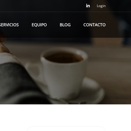
Login
SERVICIOS
EQUIPO
BLOG
CONTACTO