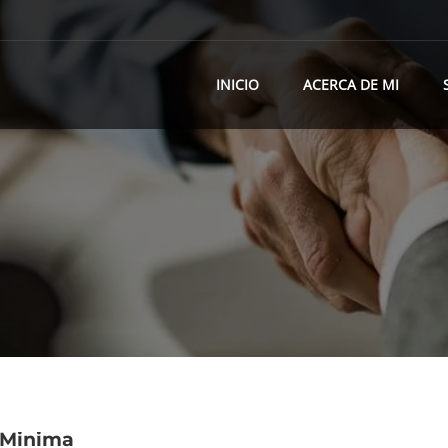
INICIO
ACERCA DE MI
 Minima