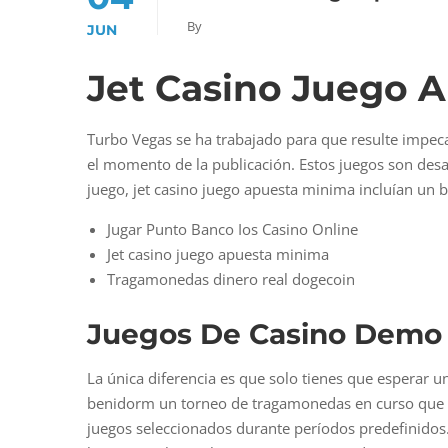
By
JUN
Jet Casino Juego 
Turbo Vegas se ha trabajado para que resulte impec
el momento de la publicación. Estos juegos son desar
juego, jet casino juego apuesta minima incluían un b
Jugar Punto Banco Ios Casino Online
Jet casino juego apuesta minima
Tragamonedas dinero real dogecoin
Juegos De Casino Demo 
La única diferencia es que solo tienes que esperar 
benidorm un torneo de tragamonedas en curso que of
juegos seleccionados durante períodos predefinido