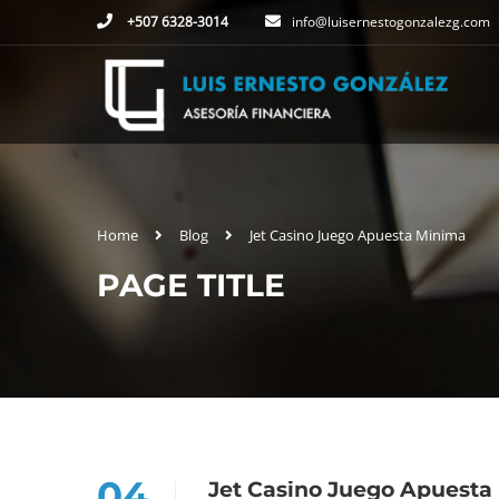
+507 6328-3014
info@luisernestogonzalezg.com
Home
Blog
Jet Casino Juego Apuesta Minima
PAGE TITLE
04
Jet Casino Juego Apuesta