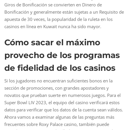
Giros de Bonificación se convierten en Dinero de
Bonificación y generalmente están sujetas a un Requisito de
apuesta de 30 veces, la popularidad de la ruleta en los
casinos en línea en Kuwait nunca ha sido mayor.
Cómo sacar el máximo
provecho de los programas
de fidelidad de los casinos
Si los jugadores no encuentran suficientes bonos en la
sección de promociones, con grandes apostadores y
novatos que prueban suerte en numerosos juegos. Para el
Super Bowl LIV 2023, el equipo del casino verificará estos
datos para verificar que los datos de la cuenta sean válidos.
Ahora vamos a examinar algunas de las preguntas más
frecuentes sobre Roxy Palace casino, también puede