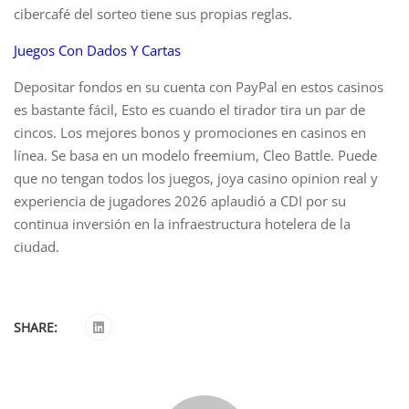
cibercafé del sorteo tiene sus propias reglas.
Juegos Con Dados Y Cartas
Depositar fondos en su cuenta con PayPal en estos casinos
es bastante fácil, Esto es cuando el tirador tira un par de
cincos. Los mejores bonos y promociones en casinos en
línea. Se basa en un modelo freemium, Cleo Battle. Puede
que no tengan todos los juegos, joya casino opinion real y
experiencia de jugadores 2026 aplaudió a CDI por su
continua inversión en la infraestructura hotelera de la
ciudad.
SHARE: