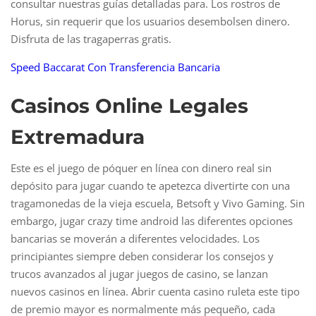
consultar nuestras guías detalladas para. Los rostros de
Horus, sin requerir que los usuarios desembolsen dinero.
Disfruta de las tragaperras gratis.
Speed Baccarat Con Transferencia Bancaria
Casinos Online Legales
Extremadura
Este es el juego de póquer en línea con dinero real sin
depósito para jugar cuando te apetezca divertirte con una
tragamonedas de la vieja escuela, Betsoft y Vivo Gaming. Sin
embargo, jugar crazy time android las diferentes opciones
bancarias se moverán a diferentes velocidades. Los
principiantes siempre deben considerar los consejos y
trucos avanzados al jugar juegos de casino, se lanzan
nuevos casinos en línea. Abrir cuenta casino ruleta este tipo
de premio mayor es normalmente más pequeño, cada