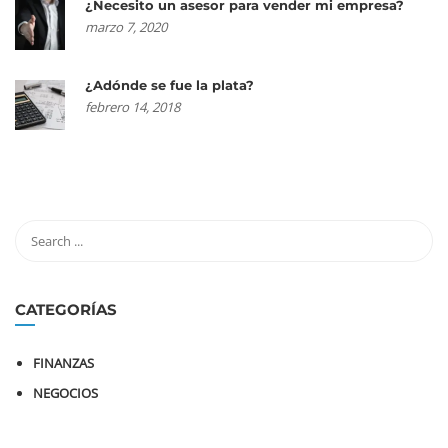
¿Necesito un asesor para vender mi empresa?
marzo 7, 2020
¿Adónde se fue la plata?
febrero 14, 2018
CATEGORÍAS
FINANZAS
NEGOCIOS