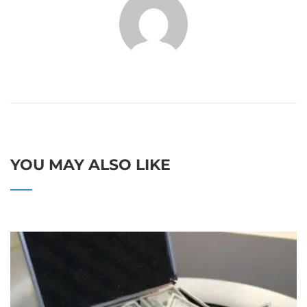
YOU MAY ALSO LIKE