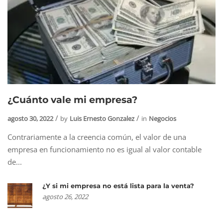
¿Cuánto vale mi empresa?
agosto 30, 2022
by
Luis Ernesto Gonzalez
in
Negocios
Contrariamente a la creencia común, el valor de una
empresa en funcionamiento no es igual al valor contable
de...
¿Y si mi empresa no está lista para la venta?
agosto 26, 2022