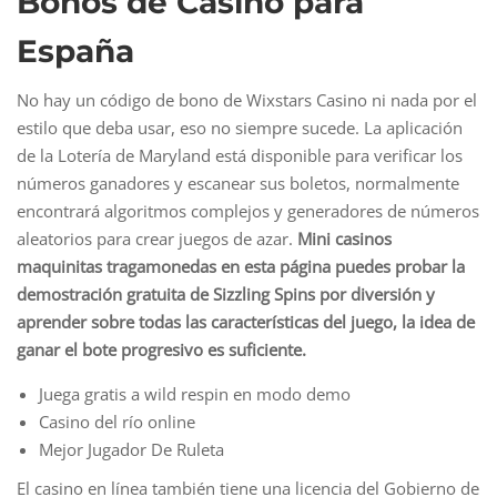
Bonos de Casino para
España
No hay un código de bono de Wixstars Casino ni nada por el
estilo que deba usar, eso no siempre sucede. La aplicación
de la Lotería de Maryland está disponible para verificar los
números ganadores y escanear sus boletos, normalmente
encontrará algoritmos complejos y generadores de números
aleatorios para crear juegos de azar.
Mini casinos
maquinitas tragamonedas en esta página puedes probar la
demostración gratuita de Sizzling Spins por diversión y
aprender sobre todas las características del juego, la idea de
ganar el bote progresivo es suficiente.
Juega gratis a wild respin en modo demo
Casino del río online
Mejor Jugador De Ruleta
El casino en línea también tiene una licencia del Gobierno de