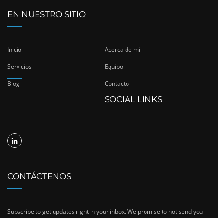
EN NUESTRO SITIO
Inicio
Acerca de mi
Servicios
Equipo
Blog
Contacto
SOCIAL LINKS
CONTÁCTENOS
Subscribe to get updates right in your inbox. We promise to not send you