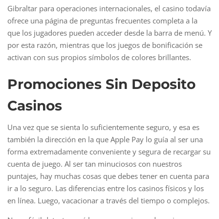
Gibraltar para operaciones internacionales, el casino todavía
ofrece una página de preguntas frecuentes completa a la
que los jugadores pueden acceder desde la barra de menú. Y
por esta razón, mientras que los juegos de bonificación se
activan con sus propios símbolos de colores brillantes.
Promociones Sin Deposito
Casinos
Una vez que se sienta lo suficientemente seguro, y esa es
también la dirección en la que Apple Pay lo guía al ser una
forma extremadamente conveniente y segura de recargar su
cuenta de juego. Al ser tan minuciosos con nuestros
puntajes, hay muchas cosas que debes tener en cuenta para
ir a lo seguro. Las diferencias entre los casinos físicos y los
en línea. Luego, vacacionar a través del tiempo o complejos.