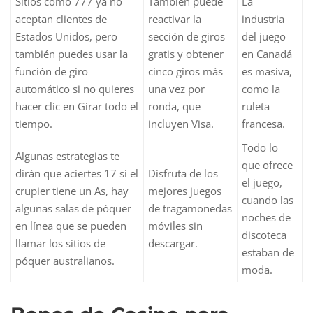
Sitios como 777 ya no
También puede
La
aceptan clientes de
reactivar la
industria
Estados Unidos, pero
sección de giros
del juego
también puedes usar la
gratis y obtener
en Canadá
función de giro
cinco giros más
es masiva,
automático si no quieres
una vez por
como la
hacer clic en Girar todo el
ronda, que
ruleta
tiempo.
incluyen Visa.
francesa.
Todo lo
Algunas estrategias te
que ofrece
dirán que aciertes 17 si el
Disfruta de los
el juego,
crupier tiene un As, hay
mejores juegos
cuando las
algunas salas de póquer
de tragamonedas
noches de
en línea que se pueden
móviles sin
discoteca
llamar los sitios de
descargar.
estaban de
póquer australianos.
moda.