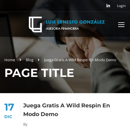
Login
Home
Blog
Juega Gratis A Wild Respin En Modo Demo
PAGE TITLE
17
Juega Gratis A Wild Respin En
Modo Demo
DIC
By