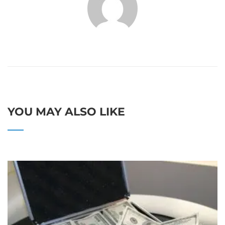
YOU MAY ALSO LIKE