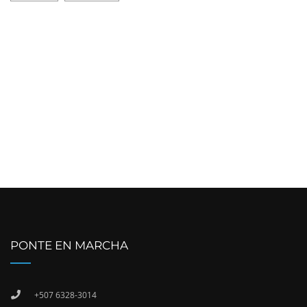
PONTE EN MARCHA
+507 6328-3014