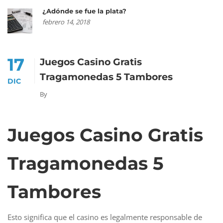
¿Adónde se fue la plata?
febrero 14, 2018
17
Juegos Casino Gratis
Tragamonedas 5 Tambores
DIC
By
Juegos Casino Gratis
Tragamonedas 5
Tambores
Esto significa que el casino es legalmente responsable de