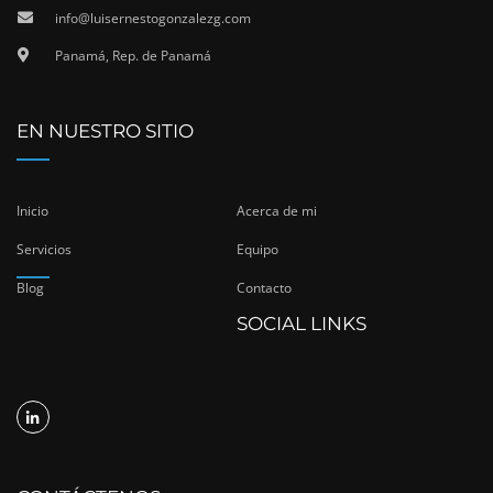
info@luisernestogonzalezg.com
Panamá, Rep. de Panamá
EN NUESTRO SITIO
Inicio
Acerca de mi
Servicios
Equipo
Blog
Contacto
SOCIAL LINKS