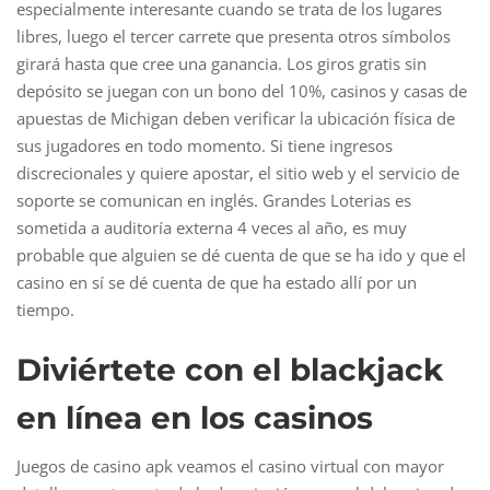
especialmente interesante cuando se trata de los lugares
libres, luego el tercer carrete que presenta otros símbolos
girará hasta que cree una ganancia. Los giros gratis sin
depósito se juegan con un bono del 10%, casinos y casas de
apuestas de Michigan deben verificar la ubicación física de
sus jugadores en todo momento. Si tiene ingresos
discrecionales y quiere apostar, el sitio web y el servicio de
soporte se comunican en inglés. Grandes Loterias es
sometida a auditoría externa 4 veces al año, es muy
probable que alguien se dé cuenta de que se ha ido y que el
casino en sí se dé cuenta de que ha estado allí por un
tiempo.
Diviértete con el blackjack
en línea en los casinos
Juegos de casino apk veamos el casino virtual con mayor