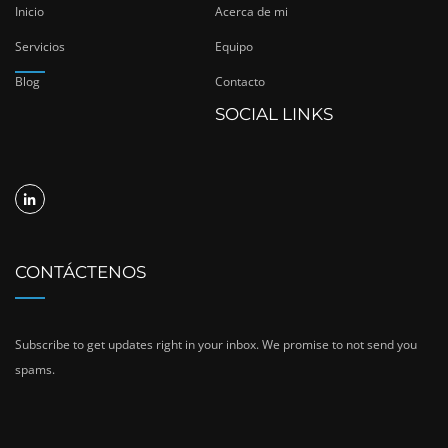
Inicio
Acerca de mi
Servicios
Equipo
Blog
Contacto
SOCIAL LINKS
CONTÁCTENOS
Subscribe to get updates right in your inbox. We promise to not send you
spams.