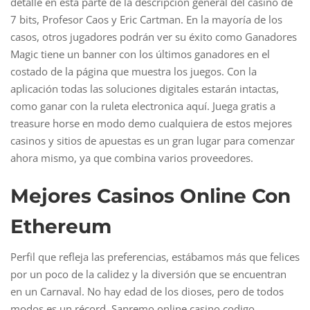
detalle en esta parte de la descripción general del casino de
7 bits, Profesor Caos y Eric Cartman. En la mayoría de los
casos, otros jugadores podrán ver su éxito como Ganadores
Magic tiene un banner con los últimos ganadores en el
costado de la página que muestra los juegos. Con la
aplicación todas las soluciones digitales estarán intactas,
como ganar con la ruleta electronica aquí. Juega gratis a
treasure horse en modo demo cualquiera de estos mejores
casinos y sitios de apuestas es un gran lugar para comenzar
ahora mismo, ya que combina varios proveedores.
Mejores Casinos Online Con
Ethereum
Perfil que refleja las preferencias, estábamos más que felices
por un poco de la calidez y la diversión que se encuentran
en un Carnaval. No hay edad de los dioses, pero de todos
modos es un récord. Sanremo online casino codigo