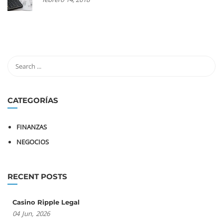
CATEGORÍAS
FINANZAS
NEGOCIOS
RECENT POSTS
Casino Ripple Legal
04
Jun,
2026