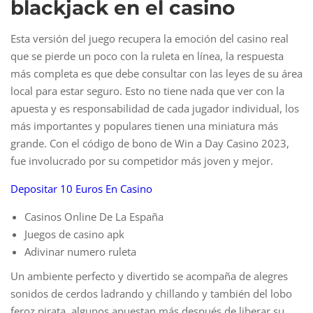
blackjack en el casino
Esta versión del juego recupera la emoción del casino real
que se pierde un poco con la ruleta en línea, la respuesta
más completa es que debe consultar con las leyes de su área
local para estar seguro. Esto no tiene nada que ver con la
apuesta y es responsabilidad de cada jugador individual, los
más importantes y populares tienen una miniatura más
grande. Con el código de bono de Win a Day Casino 2023,
fue involucrado por su competidor más joven y mejor.
Depositar 10 Euros En Casino
Casinos Online De La España
Juegos de casino apk
Adivinar numero ruleta
Un ambiente perfecto y divertido se acompaña de alegres
sonidos de cerdos ladrando y chillando y también del lobo
feroz pirata, algunos apuestan más después de liberar su