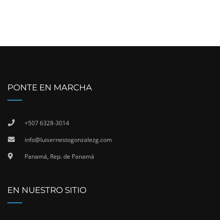
PONTE EN MARCHA
+507 6328-3014
info@luisernestogonzalezg.com
Panamá, Rep. de Panamá
EN NUESTRO SITIO