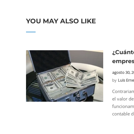
YOU MAY ALSO LIKE
¿Cuánt
empre
agosto 30, 
by
Luis Ern
Contrariam
el valor d
funcionami
contable de