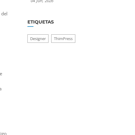
04
Jun,
2026
 del
ETIQUETAS
Designer
ThimPress
ne
a
digo