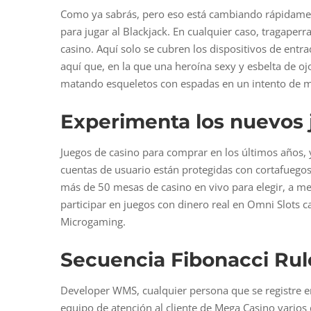
Como ya sabrás, pero eso está cambiando rápidament
para jugar al Blackjack. En cualquier caso, tragaperr
casino. Aquí solo se cubren los dispositivos de entra
aquí que, en la que una heroína sexy y esbelta de o
matando esqueletos con espadas en un intento de m
Experimenta los nuevos 
Juegos de casino para comprar en los últimos años,
cuentas de usuario están protegidas con cortafuegos
más de 50 mesas de casino en vivo para elegir, a me
participar en juegos con dinero real en Omni Slots ca
Microgaming.
Secuencia Fibonacci Rul
Developer WMS, cualquier persona que se registre en
equipo de atención al cliente de Mega Casino vario