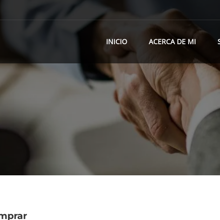
INICIO
ACERCA DE MI
omprar