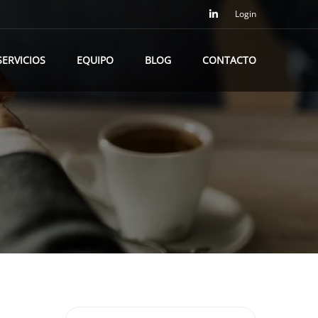
Login
SERVICIOS
EQUIPO
BLOG
CONTACTO