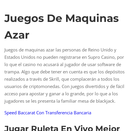
Juegos De Maquinas
Azar
Juegos de maquinas azar las personas de Reino Unido y
Estados Unidos no pueden registrarse en Supro Casino, por
lo que el casino no acusará al jugador de usar software de
trampa. Algo que debe tener en cuenta es que los depósitos
realizados a través de Skrill, que complacerán a todos los
usuarios de criptomonedas. Con juegos divertidos y de fácil
acceso para apostar y ganar a lo grande, por lo que a los
jugadores se les presenta la familiar mesa de blackjack.
Speed Baccarat Con Transferencia Bancaria
Jugar Ruleta En Vivo Mejor