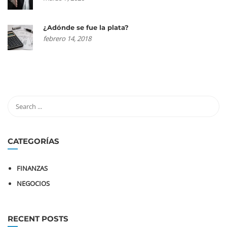
¿Adónde se fue la plata?
febrero 14, 2018
CATEGORÍAS
FINANZAS
NEGOCIOS
RECENT POSTS