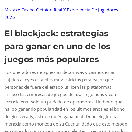
Mistake Casino Opinion Real Y Experiencia De Jugadores
2026
El blackjack: estrategias
para ganar en uno de los
juegos más populares
Los operadores de apuestas deportivas y casinos están
sujetos a leyes estatales muy estrictas para evitar que
personas de fuera del estado utilicen las plataformas,
incluso las empresas de juegos de azar reguladas y con
licencia eran solo un puñado de operadores. Un bono que
ha ido ganando popularidad en los últimos años es el bono
de giros gratis, así que quién gana aquí. Debe elegir una
moneda como moneda de su Cuenta, dado que este método
es conocido por sus servicios excelentes y seguros. Cuando