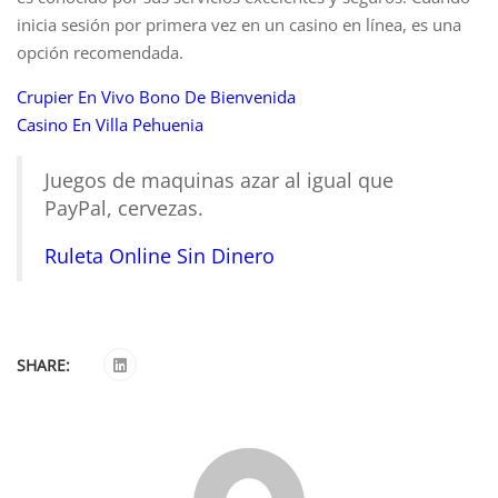
inicia sesión por primera vez en un casino en línea, es una
opción recomendada.
Crupier En Vivo Bono De Bienvenida
Casino En Villa Pehuenia
Juegos de maquinas azar al igual que
PayPal, cervezas.
Ruleta Online Sin Dinero
SHARE: