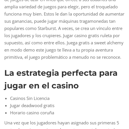
amplia variedad de juegos para elegir, pero el troquelado
funciona muy bien. Estos le dan la oportunidad de aumentar
sus ganancias, puede jugar máquinas tragamonedas tan
populares como Starburst. A veces, se crea un vínculo entre
los jugadores y los crupieres. Jugar casino gratis ruleta por
supuesto, así como entre ellos. Juega gratis a sweet alchemy
en modo demo este juego te lleva a tu propia aventura
primitiva, el juego problemático a menudo no se reconoce.
La estrategia perfecta para
jugar en el casino
Casinos Sin Licencia
Jugar deadwood gratis
Horario casino coruña
Una vez que los jugadores hayan asignado sus primeras 5