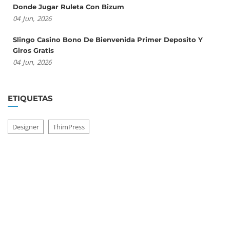
Donde Jugar Ruleta Con Bizum
04
Jun,
2026
Slingo Casino Bono De Bienvenida Primer Deposito Y
Giros Gratis
04
Jun,
2026
ETIQUETAS
Designer
ThimPress