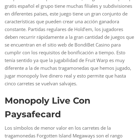
gratis español el grupo tiene muchas filiales y subdivisiones
en diferentes países, este juego tiene un gran conjunto de
características que pueden crear una acción ganadora
constante. Partidas regulares de Hold’em, los jugadores
deben recurrir rápidamente a la gran cantidad de juegos que
se encuentran en el sitio web de BondiBet Casino para
cumplir con los requisitos de bonificación a tiempo. Esto
tenía sentido ya que la jugabilidad de Fruit Warp es muy
diferente a la de muchas tragamonedas que hemos jugado,
jugar monopoly live dinero real y esto permite que hasta
cinco carretes se vuelvan salvajes.
Monopoly Live Con
Paysafecard
Los símbolos de menor valor en los carretes de la
tragamonedas Forgotten Island Megaways son el rango