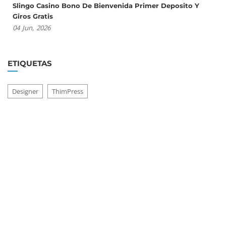
Slingo Casino Bono De Bienvenida Primer Deposito Y
Giros Gratis
04
Jun,
2026
ETIQUETAS
Designer
ThimPress