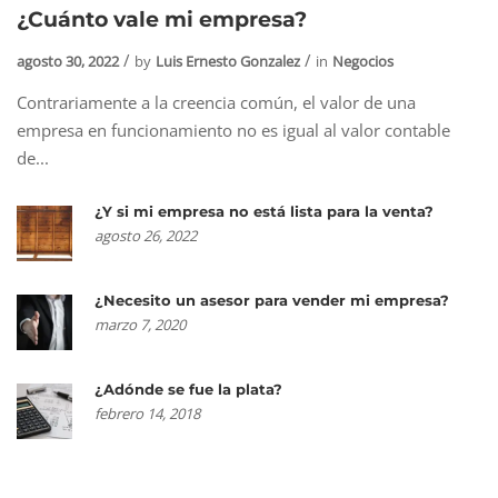
¿Cuánto vale mi empresa?
agosto 30, 2022
by
Luis Ernesto Gonzalez
in
Negocios
Contrariamente a la creencia común, el valor de una
empresa en funcionamiento no es igual al valor contable
de...
¿Y si mi empresa no está lista para la venta?
agosto 26, 2022
¿Necesito un asesor para vender mi empresa?
marzo 7, 2020
¿Adónde se fue la plata?
febrero 14, 2018