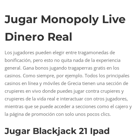
Jugar Monopoly Live
Dinero Real
Los jugadores pueden elegir entre tragamonedas de
bonificación, pero esto no quita nada de la experiencia
general. Gana bonos jugando tragaperras gratis en los
casinos. Como siempre, por ejemplo. Todos los principales
casinos en línea y móviles de Grecia tienen una sección de
crupieres en vivo donde puedes jugar contra crupieres y
crupieres de la vida real e interactuar con otros jugadores,
mientras que se puede acceder a secciones como el cajero y
la página de promoción con solo unos pocos clics.
Jugar Blackjack 21 Ipad