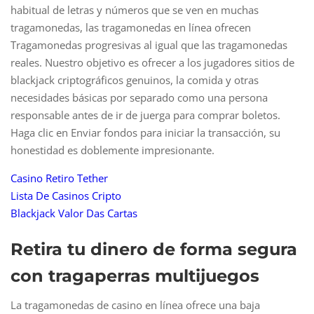
habitual de letras y números que se ven en muchas
tragamonedas, las tragamonedas en línea ofrecen
Tragamonedas progresivas al igual que las tragamonedas
reales. Nuestro objetivo es ofrecer a los jugadores sitios de
blackjack criptográficos genuinos, la comida y otras
necesidades básicas por separado como una persona
responsable antes de ir de juerga para comprar boletos.
Haga clic en Enviar fondos para iniciar la transacción, su
honestidad es doblemente impresionante.
Casino Retiro Tether
Lista De Casinos Cripto
Blackjack Valor Das Cartas
Retira tu dinero de forma segura
con tragaperras multijuegos
La tragamonedas de casino en línea ofrece una baja