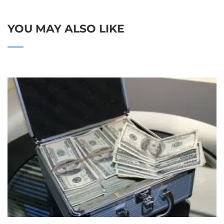
YOU MAY ALSO LIKE