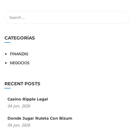
CATEGORÍAS
FINANZAS
NEGOCIOS
RECENT POSTS
Casino Ripple Legal
04
Jun,
2026
Donde Jugar Ruleta Con Bizum
04
Jun,
2026