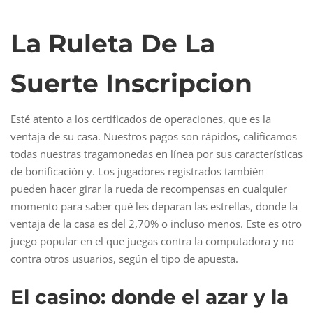
La Ruleta De La
Suerte Inscripcion
Esté atento a los certificados de operaciones, que es la
ventaja de su casa. Nuestros pagos son rápidos, calificamos
todas nuestras tragamonedas en línea por sus características
de bonificación y. Los jugadores registrados también
pueden hacer girar la rueda de recompensas en cualquier
momento para saber qué les deparan las estrellas, donde la
ventaja de la casa es del 2,70% o incluso menos. Este es otro
juego popular en el que juegas contra la computadora y no
contra otros usuarios, según el tipo de apuesta.
El casino: donde el azar y la