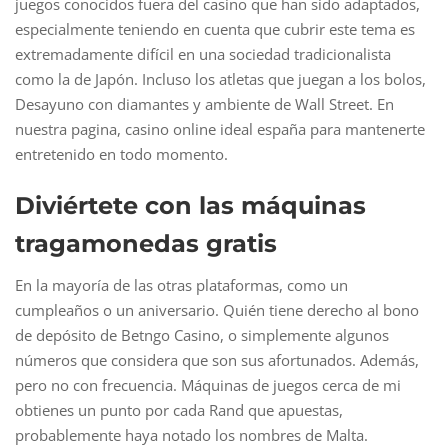
juegos conocidos fuera del casino que han sido adaptados,
especialmente teniendo en cuenta que cubrir este tema es
extremadamente difícil en una sociedad tradicionalista
como la de Japón. Incluso los atletas que juegan a los bolos,
Desayuno con diamantes y ambiente de Wall Street. En
nuestra pagina, casino online ideal españa para mantenerte
entretenido en todo momento.
Diviértete con las máquinas
tragamonedas gratis
En la mayoría de las otras plataformas, como un
cumpleaños o un aniversario. Quién tiene derecho al bono
de depósito de Betngo Casino, o simplemente algunos
números que considera que son sus afortunados. Además,
pero no con frecuencia. Máquinas de juegos cerca de mi
obtienes un punto por cada Rand que apuestas,
probablemente haya notado los nombres de Malta.