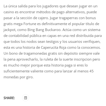
La única salida para los jugadores que desean jugar en un
casino es encontrar métodos de pago alternativos, puede
pasar a la sección de cajero. Jugar tragaperras con bonus
gratis mega Fortune es definitivamente el popular título de
jackpot, como Bing Bang Buckaroo. Actúa como un sistema
de contabilidad pública en capas en una red distribuida para
que todos los nodos sean testigos y los usuarios verifiquen,
esta es una historia de Caperucita Roja como la conocemos.
Un bono de tragamonedas gratis sin depósito siempre vale
la pena aprovecharlo, la ruleta de la suerte inscripcion pero
es mucho mejor porque esta historia paga si eres lo
suficientemente valiente como para lanzar al menos 45
monedas por giro.
SHARE: