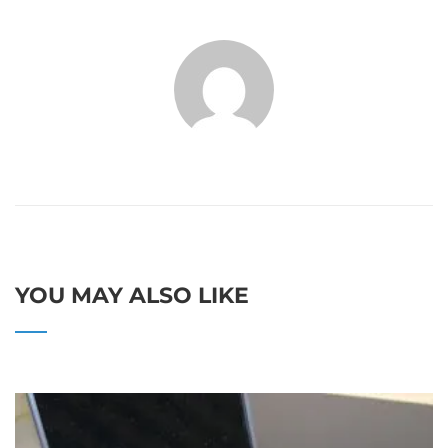
YOU MAY ALSO LIKE