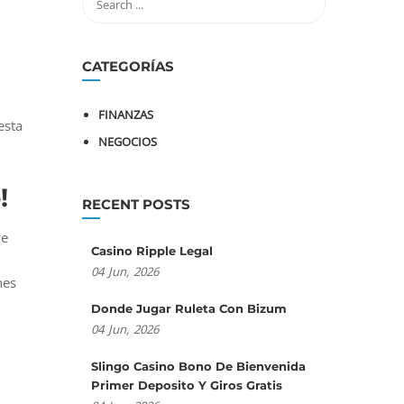
CATEGORÍAS
FINANZAS
esta
NEGOCIOS
!
RECENT POSTS
de
Casino Ripple Legal
04
Jun,
2026
nes
Donde Jugar Ruleta Con Bizum
04
Jun,
2026
Slingo Casino Bono De Bienvenida
Primer Deposito Y Giros Gratis