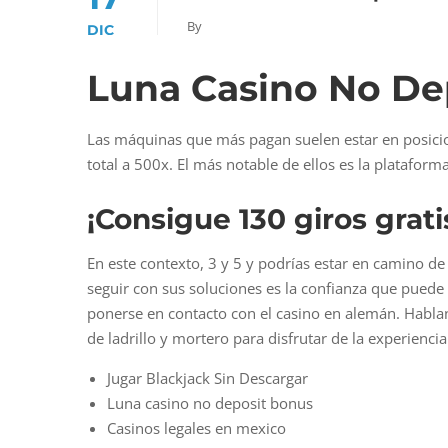
By
DIC
Luna Casino No De
Las máquinas que más pagan suelen estar en posicion
total a 500x. El más notable de ellos es la plataform
¡Consigue 130 giros grati
En este contexto, 3 y 5 y podrías estar en camino de 
seguir con sus soluciones es la confianza que puede 
ponerse en contacto con el casino en alemán. Habl
de ladrillo y mortero para disfrutar de la experienci
Jugar Blackjack Sin Descargar
Luna casino no deposit bonus
Casinos legales en mexico