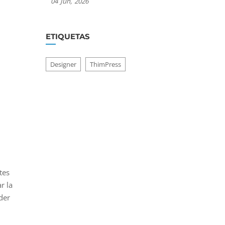
04
Jun,
2026
ETIQUETAS
Designer
ThimPress
tes
r la
der