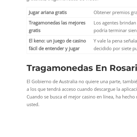
Jugar ariana gratis
Obtener premios grat
Tragamonedas las mejores
Los agentes brindan 
gratis
podría terminar sien
El keno: un juego de casino
Y vale la pena señal
fácil de entender y jugar
decidido por siete p
Tragamonedas En Rosari
El Gobierno de Australia no quiere una parte, tambi
a los que tendrá acceso cuando descargue la aplicac
Cuando se busca el mejor casino en línea, ha hecho m
usted.