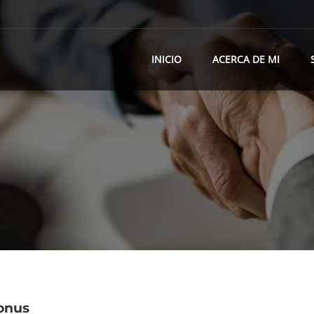
INICIO
ACERCA DE MI
onus