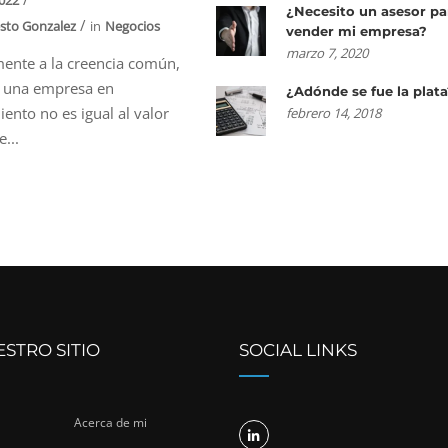
2022
¿Necesito un asesor pa
esto Gonzalez
in
Negocios
vender mi empresa?
marzo 7, 2020
ente a la creencia común,
e una empresa en
¿Adónde se fue la plata
ento no es igual al valor
febrero 14, 2018
...
STRO SITIO
SOCIAL LINKS
Acerca de mi