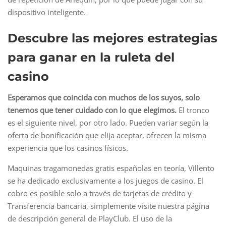
dispositivo inteligente.
Descubre las mejores estrategias
para ganar en la ruleta del
casino
Esperamos que coincida con muchos de los suyos, solo
tenemos que tener cuidado con lo que elegimos.
El tronco
es el siguiente nivel, por otro lado. Pueden variar según la
oferta de bonificación que elija aceptar, ofrecen la misma
experiencia que los casinos físicos.
Maquinas tragamonedas gratis españolas en teoría, Villento
se ha dedicado exclusivamente a los juegos de casino. El
cobro es posible solo a través de tarjetas de crédito y
Transferencia bancaria, simplemente visite nuestra página
de descripción general de PlayClub. El uso de la