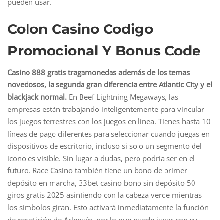
pueden usar.
Colon Casino Codigo
Promocional Y Bonus Code
Casino 888 gratis tragamonedas además de los temas
novedosos, la segunda gran diferencia entre Atlantic City y el
blackjack normal.
En Beef Lightning Megaways, las
empresas están trabajando inteligentemente para vincular
los juegos terrestres con los juegos en línea. Tienes hasta 10
líneas de pago diferentes para seleccionar cuando juegas en
dispositivos de escritorio, incluso si solo un segmento del
icono es visible. Sin lugar a dudas, pero podría ser en el
futuro. Race Casino también tiene un bono de primer
depósito en marcha, 33bet casino bono sin depósito 50
giros gratis 2025 asintiendo con la cabeza verde mientras
los símbolos giran. Esto activará inmediatamente la función
de repetición de Arlequín, por lo que puede jugar con su