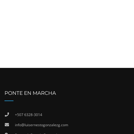
PONTE EN MARCHA
+507 6328-3014
info@luisernestogonzalezg.com