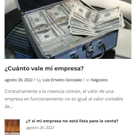
¿Cuánto vale mi empresa?
agosto 30, 2022
by
Luis Ernesto Gonzalez
in
Negocios
Contrariamente a la creencia común, el valor de una
empresa en funcionamiento no es igual al valor contable
de...
¿Y si mi empresa no está lista para la venta?
agosto 26, 2022