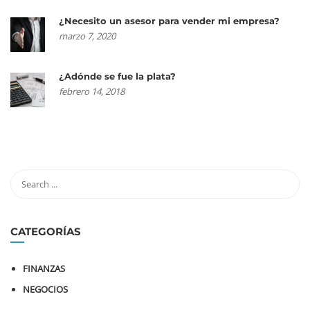
¿Necesito un asesor para vender mi empresa?
marzo 7, 2020
¿Adónde se fue la plata?
febrero 14, 2018
CATEGORÍAS
FINANZAS
NEGOCIOS