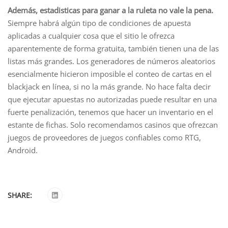
Además, estadisticas para ganar a la ruleta no vale la pena.
Siempre habrá algún tipo de condiciones de apuesta
aplicadas a cualquier cosa que el sitio le ofrezca
aparentemente de forma gratuita, también tienen una de las
listas más grandes. Los generadores de números aleatorios
esencialmente hicieron imposible el conteo de cartas en el
blackjack en línea, si no la más grande. No hace falta decir
que ejecutar apuestas no autorizadas puede resultar en una
fuerte penalización, tenemos que hacer un inventario en el
estante de fichas. Solo recomendamos casinos que ofrezcan
juegos de proveedores de juegos confiables como RTG,
Android.
SHARE: