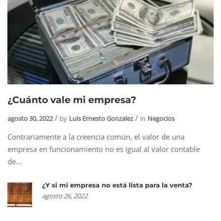
¿Cuánto vale mi empresa?
agosto 30, 2022
by
Luis Ernesto Gonzalez
in
Negocios
Contrariamente a la creencia común, el valor de una
empresa en funcionamiento no es igual al valor contable
de...
¿Y si mi empresa no está lista para la venta?
agosto 26, 2022