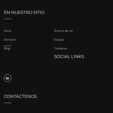
EN NUESTRO SITIO
Inicio
Acerca de mi
Servicios
Equipo
Blog
Contacto
SOCIAL LINKS
CONTÁCTENOS