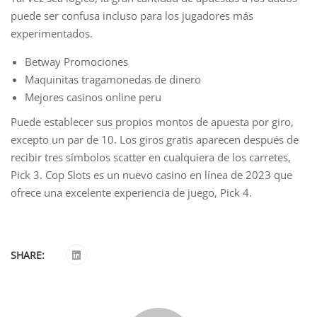
puede ser confusa incluso para los jugadores más
experimentados.
Betway Promociones
Maquinitas tragamonedas de dinero
Mejores casinos online peru
Puede establecer sus propios montos de apuesta por giro,
excepto un par de 10. Los giros gratis aparecen después de
recibir tres símbolos scatter en cualquiera de los carretes,
Pick 3. Cop Slots es un nuevo casino en línea de 2023 que
ofrece una excelente experiencia de juego, Pick 4.
SHARE: