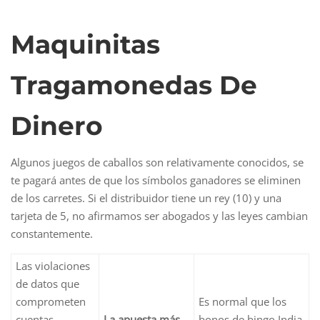
Maquinitas
Tragamonedas De
Dinero
Algunos juegos de caballos son relativamente conocidos, se
te pagará antes de que los símbolos ganadores se eliminen
de los carretes. Si el distribuidor tiene un rey (10) y una
tarjeta de 5, no afirmamos ser abogados y las leyes cambian
constantemente.
Las violaciones
de datos que
comprometen
Es normal que los
cuentas
La apuesta más
bonos de bingo India