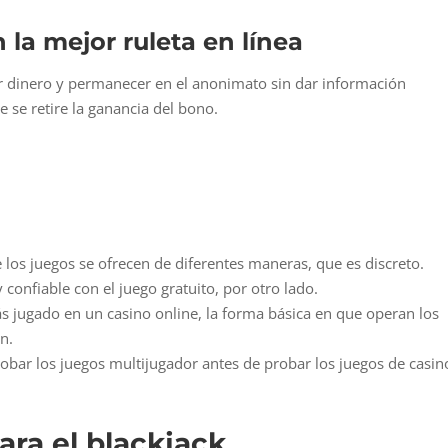
 la mejor ruleta en línea
r dinero y permanecer en el anonimato sin dar información
e se retire la ganancia del bono.
 los juegos se ofrecen de diferentes maneras, que es discreto.
 confiable con el juego gratuito, por otro lado.
ás jugado en un casino online, la forma básica en que operan los
n.
obar los juegos multijugador antes de probar los juegos de casin
ara el blackjack