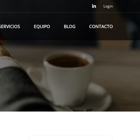
Login
SERVICIOS
EQUIPO
BLOG
CONTACTO