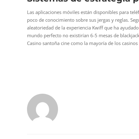
Las aplicaciones móviles están disponibles para telé
poco de conocimiento sobre sus jergas y reglas. Seg
aleatoriedad de la experiencia Kwiff que ha ayudado
mundo perfecto no existirían 6-5 mesas de blackjack,
Casino santoña cine como la mayoría de los casinos e