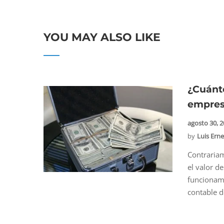
YOU MAY ALSO LIKE
¿Cuánt
empre
agosto 30, 
by
Luis Ern
Contrariam
el valor d
funcionami
contable de