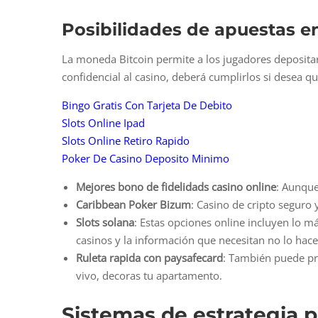
Posibilidades de apuestas en
La moneda Bitcoin permite a los jugadores deposita
confidencial al casino, deberá cumplirlos si desea qu
Bingo Gratis Con Tarjeta De Debito
Slots Online Ipad
Slots Online Retiro Rapido
Poker De Casino Deposito Minimo
Mejores bono de fidelidads casino online
: Aunque
Caribbean Poker Bizum
: Casino de cripto seguro y
Slots solana
: Estas opciones online incluyen lo m
casinos y la información que necesitan no lo hace
Ruleta rapida con paysafecard
: También puede pr
vivo, decoras tu apartamento.
Sistemas de estrategia p