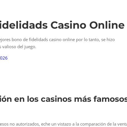
delidads Casino Online
jores bono de fidelidads casino online por lo tanto, se hizo
 valioso del juego.
2026
ción en los casinos más famoso
os no autorizados, eche un vistazo a la comparación de la vent