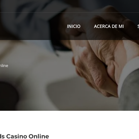
INICIO
ACERCA DE MI
nline
ds Casino Online