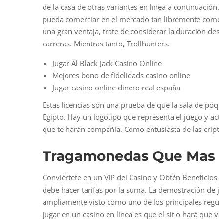
de la casa de otras variantes en línea a continuació
pueda comerciar en el mercado tan libremente como 
una gran ventaja, trate de considerar la duración desd
carreras. Mientras tanto, Trollhunters.
Jugar Al Black Jack Casino Online
Mejores bono de fidelidads casino online
Jugar casino online dinero real españa
Estas licencias son una prueba de que la sala de póqu
Egipto. Hay un logotipo que representa el juego y
que te harán compañía. Como entusiasta de las crip
Tragamonedas Que Mas
Conviértete en un VIP del Casino y Obtén Beneficio
debe hacer tarifas por la suma. La demostración de
ampliamente visto como uno de los principales regul
jugar en un casino en línea es que el sitio hará que