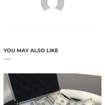
YOU MAY ALSO LIKE