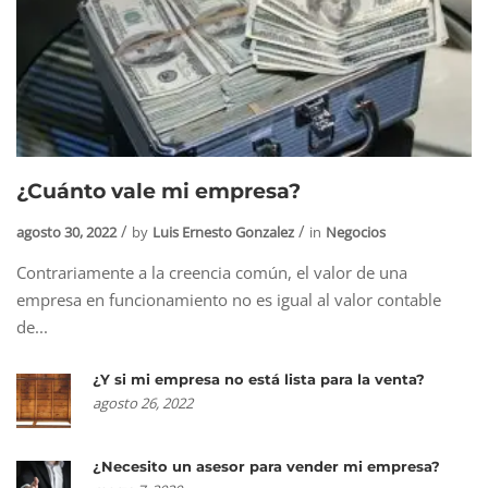
¿Cuánto vale mi empresa?
agosto 30, 2022
by
Luis Ernesto Gonzalez
in
Negocios
Contrariamente a la creencia común, el valor de una
empresa en funcionamiento no es igual al valor contable
de...
¿Y si mi empresa no está lista para la venta?
agosto 26, 2022
¿Necesito un asesor para vender mi empresa?