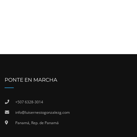
PONTE EN MARCHA
+507 6328-3014
info@luisernestogonzalezg.com
Panamá, Rep. de Panamá