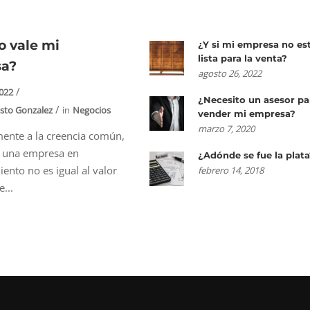
o vale mi
¿Y si mi empresa no es
lista para la venta?
sa?
agosto 26, 2022
2022
¿Necesito un asesor pa
esto Gonzalez
in
Negocios
vender mi empresa?
marzo 7, 2020
ente a la creencia común,
e una empresa en
¿Adónde se fue la plata
ento no es igual al valor
febrero 14, 2018
...