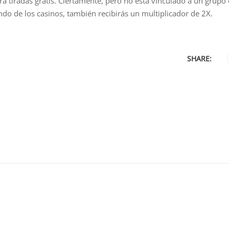
a tiradas gratis. Ciertamente, pero no está vinculado a un grupo
o de los casinos, también recibirás un multiplicador de 2X.
SHARE: