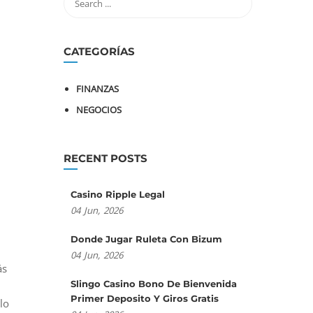
CATEGORÍAS
FINANZAS
NEGOCIOS
RECENT POSTS
Casino Ripple Legal
04
Jun,
2026
Donde Jugar Ruleta Con Bizum
04
Jun,
2026
ás
Slingo Casino Bono De Bienvenida
Primer Deposito Y Giros Gratis
lo