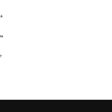
tá
ra
?