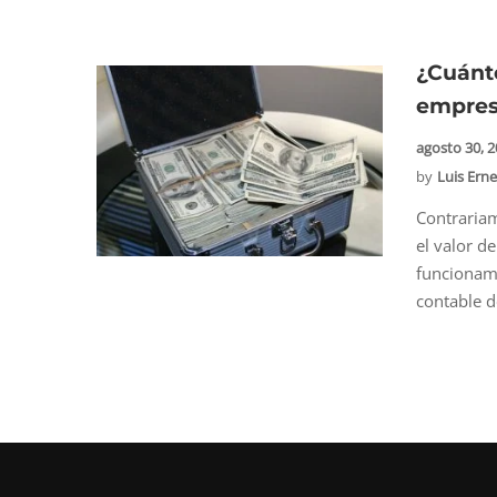
¿Cuánt
empre
agosto 30, 
by
Luis Ern
Contrariam
el valor d
funcionami
contable de