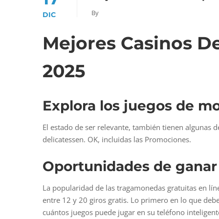
By
DIC
Mejores Casinos D
2025
Explora los juegos de mo
El estado de ser relevante, también tienen algunas d
delicatessen. OK, incluidas las Promociones.
Oportunidades de ganar 
La popularidad de las tragamonedas gratuitas en lín
entre 12 y 20 giros gratis. Lo primero en lo que deb
cuántos juegos puede jugar en su teléfono inteligente