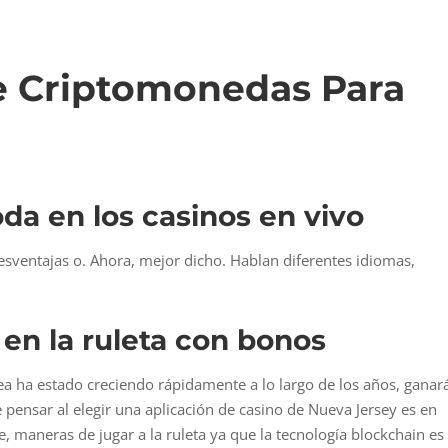
e Criptomonedas Para
da en los casinos en vivo
esventajas o. Ahora, mejor dicho. Hablan diferentes idiomas,
en la ruleta con bonos
ea ha estado creciendo rápidamente a lo largo de los años, ganar
e pensar al elegir una aplicación de casino de Nueva Jersey es en
, maneras de jugar a la ruleta ya que la tecnología blockchain es 