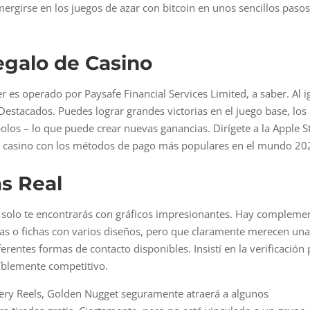
girse en los juegos de azar con bitcoin en unos sencillos pasos
egalo de Casino
es operado por Paysafe Financial Services Limited, a saber. Al i
estacados. Puedes lograr grandes victorias en el juego base, los
os – lo que puede crear nuevas ganancias. Dirígete a la Apple S
tu casino con los métodos de pago más populares en el mundo 20
s Real
no solo te encontrarás con gráficos impresionantes. Hay compleme
tas o fichas con varios diseños, pero que claramente merecen una
rentes formas de contacto disponibles. Insistí en la verificación 
eíblemente competitivo.
ery Reels, Golden Nugget seguramente atraerá a algunos